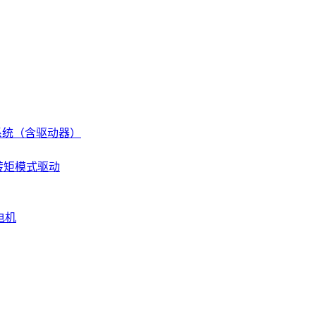
伺服系统（含驱动器）
 转矩模式驱动
电机