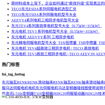
原材料成本上涨下，企业如何通过“能效升级”实现真正
TECO东元ESDA系列伺服电机选型汇总
TECO东元TSDA系列伺服电机型号大全
AEEVY4系列电机三相异步电机型号大全
东元TEV4系列高效率电机型号大全（0.75kW~315kW）
东元电机 TEV3 系列电机型号大全（0.55kW~315kW）
东元电机 AEEVYY系列 三相异步电机
东元精电伺服电机型号大全_TSX低惯量_TSB中惯量_T
东元电机 TEV4超高效三相异步电机 | TECO 高效电机
东元电机 TEV3高效三相异步电机 | TECO AEEV3N AE
热门标签
fui_tag_hottag
东元
轴瓦
RENK
RENK滑动轴承
RENK轴瓦
RENK轴承
滑动轴承
服马达
伺服电机
电机
东元伺服电机
马达
变频器接线图
使用说明
机资讯
L510s变频器
T310变频器
JSDG2S伺服驱动器
JSDG2S
技