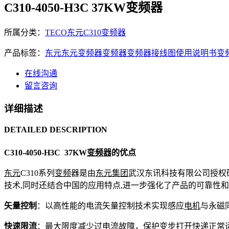
C310-4050-H3C 37KW变频器
所属分类：
TECO东元C310变频器
产品标签：
东元
东元变频器
变频器
变频器接线图
使用说明书
变
在线沟通
留言咨询
详细描述
DETAILED DESCRIPTION
C310-4050-H3C 37KW
变频器
的优点
东元
C310系列
变频
器是由
东元集团
武汉东讯科技有限公司授权
技术,同时还结合中国的应用特点,进一步强化了产品的可靠性
矢量控制
：以高性能的电流矢量控制技术实现感应
电机
与永磁
快速限流
：最大限度减少过电流故障，保护变步打开快递正常