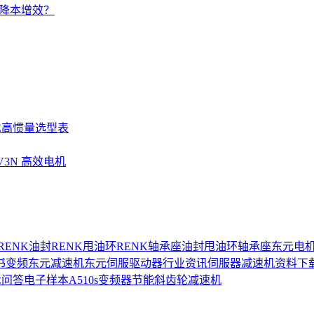
的降本增效？
SE高惯量选型表
UV3N 高效电机
RENK油封
RENK甩油环
RENK轴承座
油封
甩油环
轴承座
东元电
书
变频
东元减速机
东元伺服驱动器
行业资讯
伺服器
减速机
资料下
术问答
电子样本
A510s变频器
节能
斜齿轮减速机