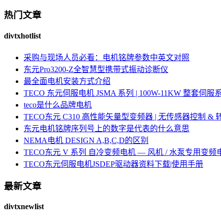
热门文章
divtxhotlist
采购与现场人员必看：电机铭牌参数中英文对照
东元Pro3200-Z全智慧型携带式振动诊断仪
最全面电机安装方式介绍
TECO 东元伺服电机 JSMA 系列 | 100W-11KW 整套
teco是什么品牌电机
TECO东元 C310 高性能矢量型变频器 | 无传感器控制 &
东元电机铭牌序列号上的数字是代表的什么意思
NEMA电机 DESIGN A,B,C,D的区别
TECO东元 V 系列 自冷变频电机 — 风机 / 水泵专用变频
TECO东元伺服电机JSDEP驱动器资料下载|使用手册
最新文章
divtxnewlist