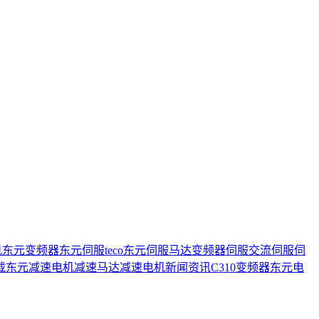
机
东元变频器
东元伺服
teco
东元伺服马达
变频器
伺服
交流伺服
伺
载
东元减速电机
减速马达
减速电机
新闻资讯
C310变频器
东元电