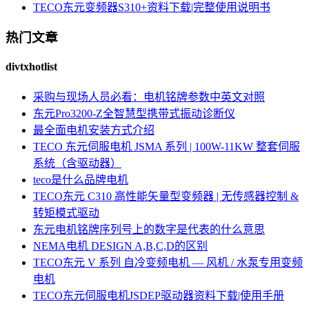
TECO东元变频器S310+资料下载|完整使用说明书
热门文章
divtxhotlist
采购与现场人员必看：电机铭牌参数中英文对照
东元Pro3200-Z全智慧型携带式振动诊断仪
最全面电机安装方式介绍
TECO 东元伺服电机 JSMA 系列 | 100W-11KW 整套伺服
系统（含驱动器）
teco是什么品牌电机
TECO东元 C310 高性能矢量型变频器 | 无传感器控制 &
转矩模式驱动
东元电机铭牌序列号上的数字是代表的什么意思
NEMA电机 DESIGN A,B,C,D的区别
TECO东元 V 系列 自冷变频电机 — 风机 / 水泵专用变频
电机
TECO东元伺服电机JSDEP驱动器资料下载|使用手册