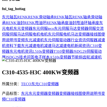
fui_tag_hottag
东元
轴瓦
RENK
RENK滑动轴承
RENK轴瓦
RENK轴承
滑动轴
承
RENK油封
RENK甩油环
RENK轴承座
油封
甩油环
轴承座
东
元电机
东元变频器
东元伺服
teco
东元伺服马达
变频器
伺服
交流
伺服
伺服马达
伺服电机
电机
东元伺服电机
马达
变频器接线图
使
用说明书
变频
东元减速机
东元伺服驱动器
行业资讯
伺服器
减速
机
资料下载
东元减速电机
减速马达
减速电机
新闻资讯
C310变
频器
东元电机资讯
L510s变频器
T310变频器
JSDG2S伺服驱动
器
JSDG2S
技术问答
电子样本
A510s变频器
节能
斜齿轮减速机
C310-4535-H3C 400KW变频器
所属分类：
TECO东元C310变频器
产品标签：
东元
东元变频器
变频器
变频器接线图
使用说明书
变
频
C310变频器