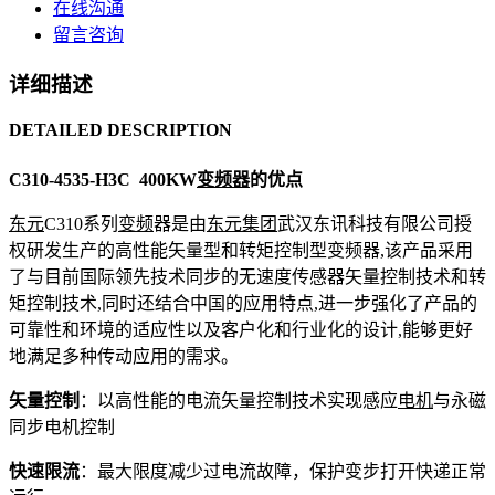
在线沟通
留言咨询
详细描述
DETAILED DESCRIPTION
C310-4535-H3C 400KW
变频器
的优点
东元
C310系列
变频
器是由
东元集团
武汉东讯科技有限公司授
权研发生产的高性能矢量型和转矩控制型变频器,该产品采用
了与目前国际领先技术同步的无速度传感器矢量控制技术和转
矩控制技术,同时还结合中国的应用特点,进一步强化了产品的
可靠性和环境的适应性以及客户化和行业化的设计,能够更好
地满足多种传动应用的需求。
矢量控制
：以高性能的电流矢量控制技术实现感应
电机
与永磁
同步电机控制
快速限流
：最大限度减少过电流故障，保护变步打开快递正常