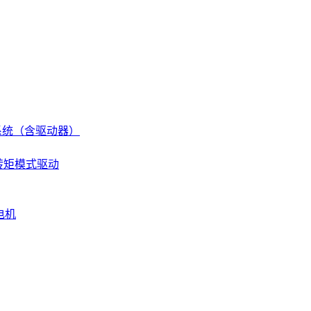
伺服系统（含驱动器）
 转矩模式驱动
电机