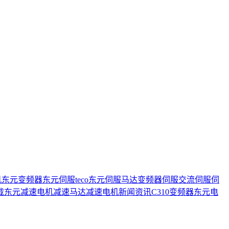
机
东元变频器
东元伺服
teco
东元伺服马达
变频器
伺服
交流伺服
伺
载
东元减速电机
减速马达
减速电机
新闻资讯
C310变频器
东元电