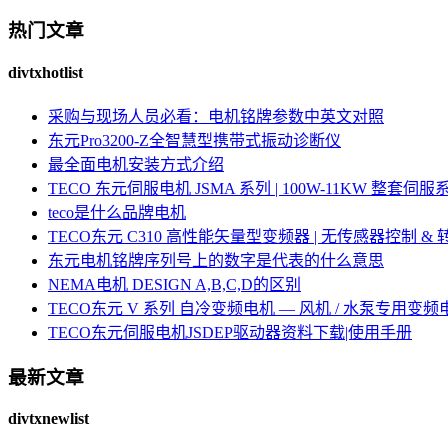
热门文章
divtxhotlist
采购与现场人员必看：电机铭牌参数中英文对照
东元Pro3200-Z全智慧型携带式振动诊断仪
最全面电机安装方式介绍
TECO 东元伺服电机 JSMA 系列 | 100W-11KW 整套
teco是什么品牌电机
TECO东元 C310 高性能矢量型变频器 | 无传感器控制 &
东元电机铭牌序列号上的数字是代表的什么意思
NEMA电机 DESIGN A,B,C,D的区别
TECO东元 V 系列 自冷变频电机 — 风机 / 水泵专用变频
TECO东元伺服电机JSDEP驱动器资料下载|使用手册
最新文章
divtxnewlist