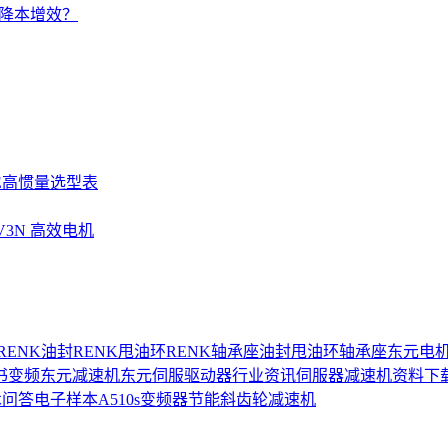
的降本增效？
SE高惯量选型表
UV3N 高效电机
RENK油封
RENK甩油环
RENK轴承座
油封
甩油环
轴承座
东元电
书
变频
东元减速机
东元伺服驱动器
行业资讯
伺服器
减速机
资料下
术问答
电子样本
A510s变频器
节能
斜齿轮减速机