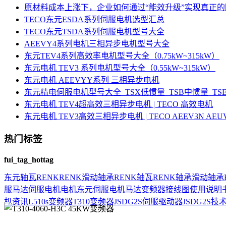
原材料成本上涨下，企业如何通过“能效升级”实现真正
TECO东元ESDA系列伺服电机选型汇总
TECO东元TSDA系列伺服电机型号大全
AEEVY4系列电机三相异步电机型号大全
东元TEV4系列高效率电机型号大全（0.75kW~315kW）
东元电机 TEV3 系列电机型号大全（0.55kW~315kW）
东元电机 AEEVYY系列 三相异步电机
东元精电伺服电机型号大全_TSX低惯量_TSB中惯量_T
东元电机 TEV4超高效三相异步电机 | TECO 高效电机
东元电机 TEV3高效三相异步电机 | TECO AEEV3N AE
热门标签
fui_tag_hottag
东元
轴瓦
RENK
RENK滑动轴承
RENK轴瓦
RENK轴承
滑动轴承
服马达
伺服电机
电机
东元伺服电机
马达
变频器接线图
使用说明
机资讯
L510s变频器
T310变频器
JSDG2S伺服驱动器
JSDG2S
技