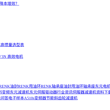
的降本增效？
SE高惯量选型表
UV3N 高效电机
RENK油封
RENK甩油环
RENK轴承座
油封
甩油环
轴承座
东元电
书
变频
东元减速机
东元伺服驱动器
行业资讯
伺服器
减速机
资料下
术问答
电子样本
A510s变频器
节能
斜齿轮减速机