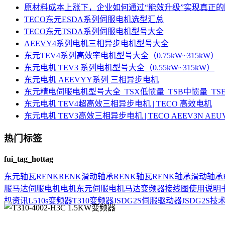
原材料成本上涨下，企业如何通过“能效升级”实现真正
TECO东元ESDA系列伺服电机选型汇总
TECO东元TSDA系列伺服电机型号大全
AEEVY4系列电机三相异步电机型号大全
东元TEV4系列高效率电机型号大全（0.75kW~315kW）
东元电机 TEV3 系列电机型号大全（0.55kW~315kW）
东元电机 AEEVYY系列 三相异步电机
东元精电伺服电机型号大全_TSX低惯量_TSB中惯量_T
东元电机 TEV4超高效三相异步电机 | TECO 高效电机
东元电机 TEV3高效三相异步电机 | TECO AEEV3N AE
热门标签
fui_tag_hottag
东元
轴瓦
RENK
RENK滑动轴承
RENK轴瓦
RENK轴承
滑动轴承
服马达
伺服电机
电机
东元伺服电机
马达
变频器接线图
使用说明
机资讯
L510s变频器
T310变频器
JSDG2S伺服驱动器
JSDG2S
技