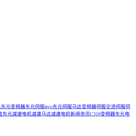
机
东元变频器
东元伺服
teco
东元伺服马达
变频器
伺服
交流伺服
伺
载
东元减速电机
减速马达
减速电机
新闻资讯
C310变频器
东元电