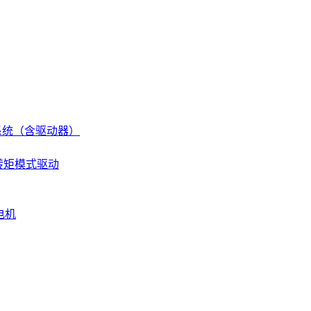
伺服系统（含驱动器）
 转矩模式驱动
电机