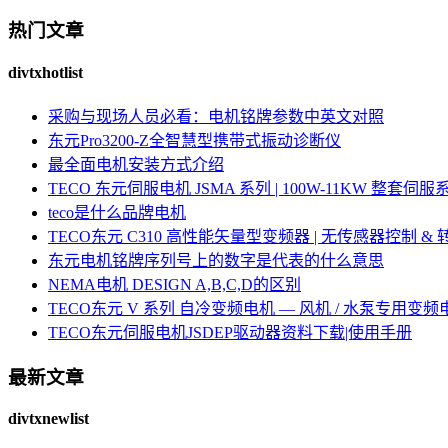
热门文章
divtxhotlist
采购与现场人员必看：电机铭牌参数中英文对照
东元Pro3200-Z全智慧型携带式振动诊断仪
最全面电机安装方式介绍
TECO 东元伺服电机 JSMA 系列 | 100W-11KW 整套
teco是什么品牌电机
TECO东元 C310 高性能矢量型变频器 | 无传感器控制 &
东元电机铭牌序列号上的数字是代表的什么意思
NEMA电机 DESIGN A,B,C,D的区别
TECO东元 V 系列 自冷变频电机 — 风机 / 水泵专用变频
TECO东元伺服电机JSDEP驱动器资料下载|使用手册
最新文章
divtxnewlist