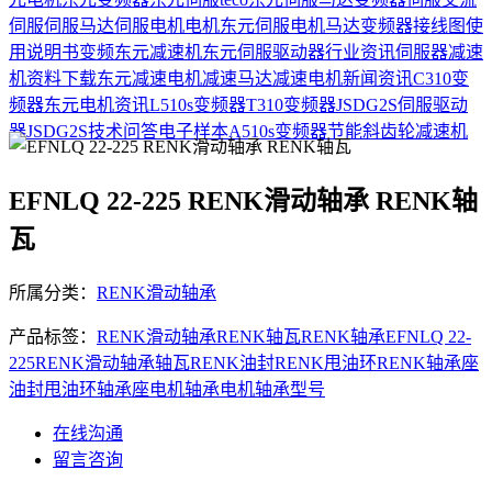
伺服
伺服马达
伺服电机
电机
东元伺服电机
马达
变频器接线图
使
用说明书
变频
东元减速机
东元伺服驱动器
行业资讯
伺服器
减速
机
资料下载
东元减速电机
减速马达
减速电机
新闻资讯
C310变
频器
东元电机资讯
L510s变频器
T310变频器
JSDG2S伺服驱动
器
JSDG2S
技术问答
电子样本
A510s变频器
节能
斜齿轮减速机
EFNLQ 22-225 RENK滑动轴承 RENK轴
瓦
所属分类：
RENK滑动轴承
产品标签：
RENK滑动轴承
RENK轴瓦
RENK轴承
EFNLQ 22-
225
RENK
滑动轴承
轴瓦
RENK油封
RENK甩油环
RENK轴承座
油封
甩油环
轴承座
电机轴承
电机轴承型号
在线沟通
留言咨询