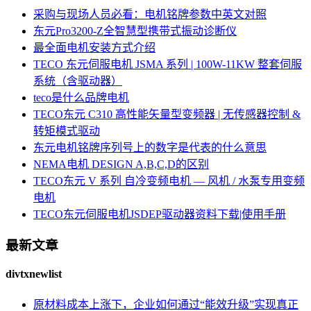
采购与现场人员必看：电机铭牌参数中英文对照
东元Pro3200-Z全智慧型携带式振动诊断仪
最全面电机安装方式介绍
TECO 东元伺服电机 JSMA 系列 | 100W-11KW 整套伺服
系统（含驱动器）
teco是什么品牌电机
TECO东元 C310 高性能矢量型变频器 | 无传感器控制 &
转矩模式驱动
东元电机铭牌序列号上的数字是代表的什么意思
NEMA电机 DESIGN A,B,C,D的区别
TECO东元 V 系列 自冷变频电机 — 风机 / 水泵专用变频
电机
TECO东元伺服电机JSDEP驱动器资料下载|使用手册
最新文章
divtxnewlist
原材料成本上涨下，企业如何通过“能效升级”实现真正