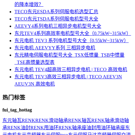
的降本增效？
TECO东元ESDA系列伺服电机选型汇总
TECO东元TSDA系列伺服电机型号大全
AEEVY4系列电机三相异步电机型号大全
东元TEV4系列高效率电机型号大全（0.75kW~315kW）
东元电机 TEV3 系列电机型号大全（0.55kW~315kW）
东元电机 AEEVYY系列 三相异步电机
东元精电伺服电机型号大全_TSX低惯量_TSB中惯量
_TSE高惯量选型表
东元电机 TEV4超高效三相异步电机 | TECO 高效电机
东元电机 TEV3高效三相异步电机 | TECO AEEV3N
AEUV3N 高效电机
热门标签
fui_tag_hottag
东元
轴瓦
RENK
RENK滑动轴承
RENK轴瓦
RENK轴承
滑动轴
承
RENK油封
RENK甩油环
RENK轴承座
油封
甩油环
轴承座
东
元电机
东元变频器
东元伺服
teco
东元伺服马达
变频器
伺服
交流