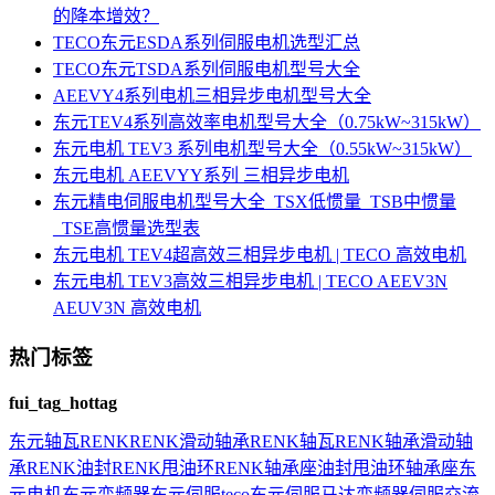
的降本增效？
TECO东元ESDA系列伺服电机选型汇总
TECO东元TSDA系列伺服电机型号大全
AEEVY4系列电机三相异步电机型号大全
东元TEV4系列高效率电机型号大全（0.75kW~315kW）
东元电机 TEV3 系列电机型号大全（0.55kW~315kW）
东元电机 AEEVYY系列 三相异步电机
东元精电伺服电机型号大全_TSX低惯量_TSB中惯量
_TSE高惯量选型表
东元电机 TEV4超高效三相异步电机 | TECO 高效电机
东元电机 TEV3高效三相异步电机 | TECO AEEV3N
AEUV3N 高效电机
热门标签
fui_tag_hottag
东元
轴瓦
RENK
RENK滑动轴承
RENK轴瓦
RENK轴承
滑动轴
承
RENK油封
RENK甩油环
RENK轴承座
油封
甩油环
轴承座
东
元电机
东元变频器
东元伺服
teco
东元伺服马达
变频器
伺服
交流