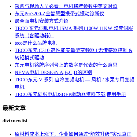
采购与现场人员必看：电机铭牌参数中英文对照
东元Pro3200-Z全智慧型携带式振动诊断仪
最全面电机安装方式介绍
TECO 东元伺服电机 JSMA 系列 | 100W-11KW 整套伺服
系统（含驱动器）
teco是什么品牌电机
TECO东元 C310 高性能矢量型变频器 | 无传感器控制 &
转矩模式驱动
东元电机铭牌序列号上的数字是代表的什么意思
NEMA电机 DESIGN A,B,C,D的区别
TECO东元 V 系列 自冷变频电机 — 风机 / 水泵专用变频
电机
TECO东元伺服电机JSDEP驱动器资料下载|使用手册
最新文章
divtxnewlist
原材料成本上涨下，企业如何通过“能效升级”实现真正