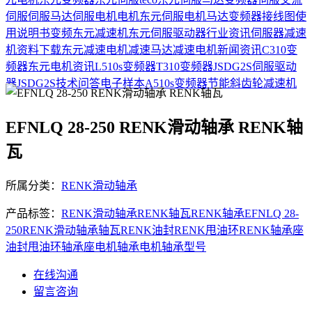
伺服
伺服马达
伺服电机
电机
东元伺服电机
马达
变频器接线图
使
用说明书
变频
东元减速机
东元伺服驱动器
行业资讯
伺服器
减速
机
资料下载
东元减速电机
减速马达
减速电机
新闻资讯
C310变
频器
东元电机资讯
L510s变频器
T310变频器
JSDG2S伺服驱动
器
JSDG2S
技术问答
电子样本
A510s变频器
节能
斜齿轮减速机
EFNLQ 28-250 RENK滑动轴承 RENK轴
瓦
所属分类：
RENK滑动轴承
产品标签：
RENK滑动轴承
RENK轴瓦
RENK轴承
EFNLQ 28-
250
RENK
滑动轴承
轴瓦
RENK油封
RENK甩油环
RENK轴承座
油封
甩油环
轴承座
电机轴承
电机轴承型号
在线沟通
留言咨询