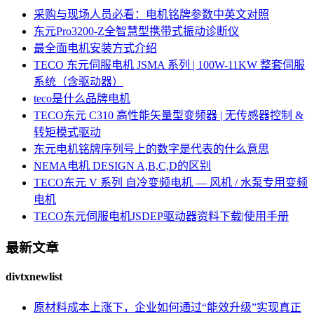
采购与现场人员必看：电机铭牌参数中英文对照
东元Pro3200-Z全智慧型携带式振动诊断仪
最全面电机安装方式介绍
TECO 东元伺服电机 JSMA 系列 | 100W-11KW 整套伺服
系统（含驱动器）
teco是什么品牌电机
TECO东元 C310 高性能矢量型变频器 | 无传感器控制 &
转矩模式驱动
东元电机铭牌序列号上的数字是代表的什么意思
NEMA电机 DESIGN A,B,C,D的区别
TECO东元 V 系列 自冷变频电机 — 风机 / 水泵专用变频
电机
TECO东元伺服电机JSDEP驱动器资料下载|使用手册
最新文章
divtxnewlist
原材料成本上涨下，企业如何通过“能效升级”实现真正