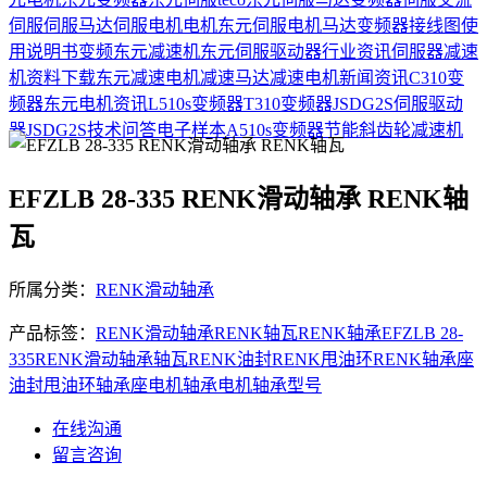
伺服
伺服马达
伺服电机
电机
东元伺服电机
马达
变频器接线图
使
用说明书
变频
东元减速机
东元伺服驱动器
行业资讯
伺服器
减速
机
资料下载
东元减速电机
减速马达
减速电机
新闻资讯
C310变
频器
东元电机资讯
L510s变频器
T310变频器
JSDG2S伺服驱动
器
JSDG2S
技术问答
电子样本
A510s变频器
节能
斜齿轮减速机
EFZLB 28-335 RENK滑动轴承 RENK轴
瓦
所属分类：
RENK滑动轴承
产品标签：
RENK滑动轴承
RENK轴瓦
RENK轴承
EFZLB 28-
335
RENK
滑动轴承
轴瓦
RENK油封
RENK甩油环
RENK轴承座
油封
甩油环
轴承座
电机轴承
电机轴承型号
在线沟通
留言咨询