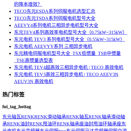
的降本增效？
TECO东元ESDA系列伺服电机选型汇总
TECO东元TSDA系列伺服电机型号大全
AEEVY4系列电机三相异步电机型号大全
东元TEV4系列高效率电机型号大全（0.75kW~315kW）
东元电机 TEV3 系列电机型号大全（0.55kW~315kW）
东元电机 AEEVYY系列 三相异步电机
东元精电伺服电机型号大全_TSX低惯量_TSB中惯量
_TSE高惯量选型表
东元电机 TEV4超高效三相异步电机 | TECO 高效电机
东元电机 TEV3高效三相异步电机 | TECO AEEV3N
AEUV3N 高效电机
热门标签
fui_tag_hottag
东元
轴瓦
RENK
RENK滑动轴承
RENK轴瓦
RENK轴承
滑动轴
承
RENK油封
RENK甩油环
RENK轴承座
油封
甩油环
轴承座
东
元电机
东元变频器
东元伺服
teco
东元伺服马达
变频器
伺服
交流