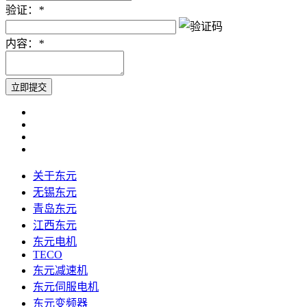
验证：
*
内容：
*
关于东元
无锡东元
青岛东元
江西东元
东元电机
TECO
东元减速机
东元伺服电机
东元变频器