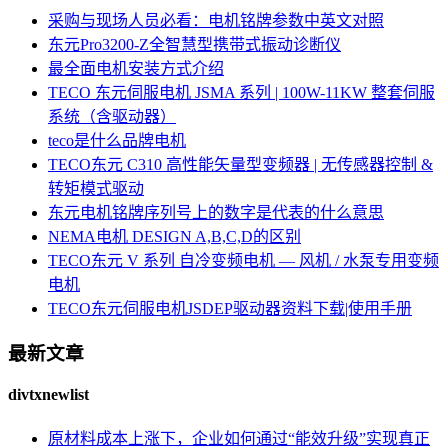
采购与现场人员必看：电机铭牌参数中英文对照
东元Pro3200-Z全智慧型携带式振动诊断仪
最全面电机安装方式介绍
TECO 东元伺服电机 JSMA 系列 | 100W-11KW 整套伺服
系统（含驱动器）
teco是什么品牌电机
TECO东元 C310 高性能矢量型变频器 | 无传感器控制 &
转矩模式驱动
东元电机铭牌序列号上的数字是代表的什么意思
NEMA电机 DESIGN A,B,C,D的区别
TECO东元 V 系列 自冷变频电机 — 风机 / 水泵专用变频
电机
TECO东元伺服电机JSDEP驱动器资料下载|使用手册
最新文章
divtxnewlist
原材料成本上涨下，企业如何通过“能效升级”实现真正