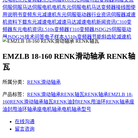
伺服
伺服马达
伺服电机
电机
东元伺服电机
马达
变频器接线图
使
用说明书
变频
东元减速机
东元伺服驱动器
行业资讯
伺服器
减速
机
资料下载
东元减速电机
减速马达
减速电机
新闻资讯
C310变
频器
东元电机资讯
L510s变频器
T310变频器
JSDG2S伺服驱动
器
JSDG2S
技术问答
电子样本
A510s变频器
节能
斜齿轮减速机
EMZLB 18-160 RENK滑动轴承 RENK轴
瓦
所属分类：
RENK滑动轴承
产品标签：
RENK滑动轴承
RENK轴瓦
RENK轴承
EMZLB 18-
160
RENK
滑动轴承
轴瓦
RENK油封
RENK甩油环
RENK轴承座
油封
甩油环
轴承座
电机轴承
电机轴承型号
在线沟通
留言咨询