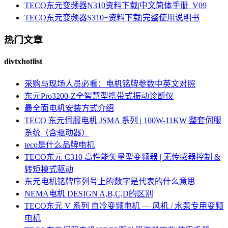
TECO东元变频器N310资料下载|中文简体手册_V09
TECO东元变频器S310+资料下载|完整使用说明书
热门文章
divtxhotlist
采购与现场人员必看：电机铭牌参数中英文对照
东元Pro3200-Z全智慧型携带式振动诊断仪
最全面电机安装方式介绍
TECO 东元伺服电机 JSMA 系列 | 100W-11KW 整套伺服
系统（含驱动器）
teco是什么品牌电机
TECO东元 C310 高性能矢量型变频器 | 无传感器控制 &
转矩模式驱动
东元电机铭牌序列号上的数字是代表的什么意思
NEMA电机 DESIGN A,B,C,D的区别
TECO东元 V 系列 自冷变频电机 — 风机 / 水泵专用变频
电机