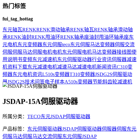
热门标签
fui_tag_hottag
东元
轴瓦
RENK
RENK滑动轴承
RENK轴瓦
RENK轴承
滑动轴
承
RENK油封
RENK甩油环
RENK轴承座
油封
甩油环
轴承座
东
元电机
东元变频器
东元伺服
teco
东元伺服马达
变频器
伺服
交流
伺服
伺服马达
伺服电机
电机
东元伺服电机
马达
变频器接线图
使
用说明书
变频
东元减速机
东元伺服驱动器
行业资讯
伺服器
减速
机
资料下载
东元减速电机
减速马达
减速电机
新闻资讯
C310变
频器
东元电机资讯
L510s变频器
T310变频器
JSDG2S伺服驱动
器
JSDG2S
技术问答
电子样本
A510s变频器
节能
斜齿轮减速机
JSDAP-15A伺服驱动器
所属分类：
TECO东元JSDAP伺服驱动器
产品标签：
东元伺服驱动器
JSDAP伺服驱动器
伺服器
伺服
东元
伺服马达
伺服马达
交流伺服
东元伺服
JSDAP