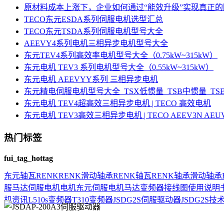
原材料成本上涨下，企业如何通过“能效升级”实现真正
TECO东元ESDA系列伺服电机选型汇总
TECO东元TSDA系列伺服电机型号大全
AEEVY4系列电机三相异步电机型号大全
东元TEV4系列高效率电机型号大全（0.75kW~315kW）
东元电机 TEV3 系列电机型号大全（0.55kW~315kW）
东元电机 AEEVYY系列 三相异步电机
东元精电伺服电机型号大全_TSX低惯量_TSB中惯量_T
东元电机 TEV4超高效三相异步电机 | TECO 高效电机
东元电机 TEV3高效三相异步电机 | TECO AEEV3N AE
热门标签
fui_tag_hottag
东元
轴瓦
RENK
RENK滑动轴承
RENK轴瓦
RENK轴承
滑动轴承
服马达
伺服电机
电机
东元伺服电机
马达
变频器接线图
使用说明
机资讯
L510s变频器
T310变频器
JSDG2S伺服驱动器
JSDG2S
技