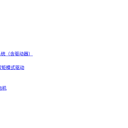
伺服系统（含驱动器）
 转矩模式驱动
电机