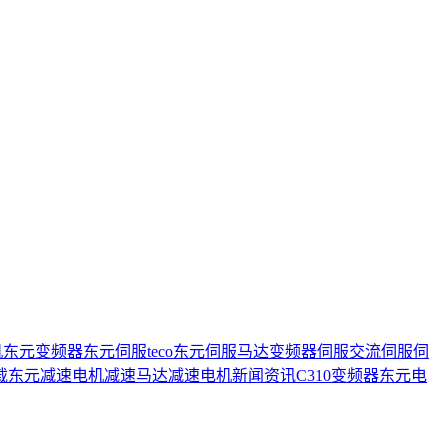
机
东元变频器
东元伺服
teco
东元伺服马达
变频器
伺服
交流伺服
伺
载
东元减速电机
减速马达
减速电机
新闻资讯
C310变频器
东元电