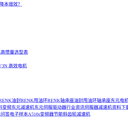
的降本增效？
SE高惯量选型表
UV3N 高效电机
RENK油封
RENK甩油环
RENK轴承座
油封
甩油环
轴承座
东元电
书
变频
东元减速机
东元伺服驱动器
行业资讯
伺服器
减速机
资料下
术问答
电子样本
A510s变频器
节能
斜齿轮减速机