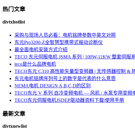
热门文章
divtxhotlist
采购与现场人员必看：电机铭牌参数中英文对照
东元Pro3200-Z全智慧型携带式振动诊断仪
最全面电机安装方式介绍
TECO 东元伺服电机 JSMA 系列 | 100W-11KW 整套
teco是什么品牌电机
TECO东元 C310 高性能矢量型变频器 | 无传感器控制 &
东元电机铭牌序列号上的数字是代表的什么意思
NEMA电机 DESIGN A,B,C,D的区别
TECO东元 V 系列 自冷变频电机 — 风机 / 水泵专用变频
TECO东元伺服电机JSDEP驱动器资料下载|使用手册
最新文章
divtxnewlist