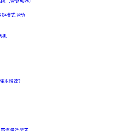
伺服系统（含驱动器）
 转矩模式驱动
电机
的降本增效？
SE高惯量选型表