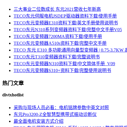
三大事业二位数成长 东元2021营收七年新高
TECO东元伺服电机JSDEP驱动器资料下载|使用手册
TECO东元变频器E310资料下载|英文手册使用说明书
TECO东元N310系列变频器资料下载|完整中文手册V05
TECO东元变频器7200MA资料下载|使用手册
TECO东元变频器A510s资料下载|完整中文手册
TECO 东元 E310 多功能通用向量型变频器 | 0.75-3.
TECO东元T310变频器资料下载|完整说明书
TECO东元变频器N310资料下载|中文简体手册_V09
TECO东元变频器S310+资料下载|完整使用说明书
热门文章
divtxhotlist
采购与现场人员必看：电机铭牌参数中英文对照
东元Pro3200-Z全智慧型携带式振动诊断仪
最全面电机安装方式介绍