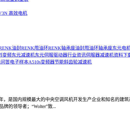
UV3N 高效电机
RENK油封
RENK甩油环
RENK轴承座
油封
甩油环
轴承座
东元电
书
变频
东元减速机
东元伺服驱动器
行业资讯
伺服器
减速机
资料下
术问答
电子样本
A510s变频器
节能
斜齿轮减速机
94年，是国内规模最大的中央空调风机开发生产企业和知名的建筑通
牌的领导者；“Wolter”致...