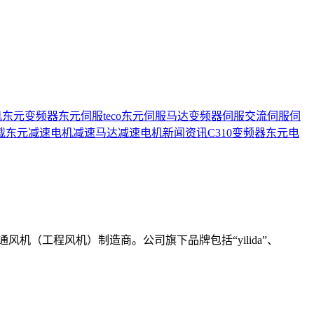
机
东元变频器
东元伺服
teco
东元伺服马达
变频器
伺服
交流伺服
伺
载
东元减速电机
减速马达
减速电机
新闻资讯
C310变频器
东元电
风机（工程风机）制造商。公司旗下品牌包括“yilida”、