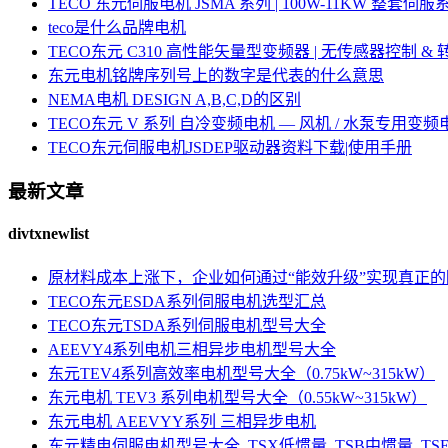
TECO 东元伺服电机 JSMA 系列 | 100W-11KW 整套
teco是什么品牌电机
TECO东元 C310 高性能矢量型变频器 | 无传感器控制 &
东元电机铭牌序列号上的数字是代表的什么意思
NEMA电机 DESIGN A,B,C,D的区别
TECO东元 V 系列 自冷变频电机 — 风机 / 水泵专用变频
TECO东元伺服电机JSDEP驱动器资料下载|使用手册
最新文章
divtxnewlist
原材料成本上涨下，企业如何通过“能效升级”实现真正
TECO东元ESDA系列伺服电机选型汇总
TECO东元TSDA系列伺服电机型号大全
AEEVY4系列电机三相异步电机型号大全
东元TEV4系列高效率电机型号大全（0.75kW~315kW）
东元电机 TEV3 系列电机型号大全（0.55kW~315kW）
东元电机 AEEVYY系列 三相异步电机
东元精电伺服电机型号大全_TSX低惯量_TSB中惯量_T