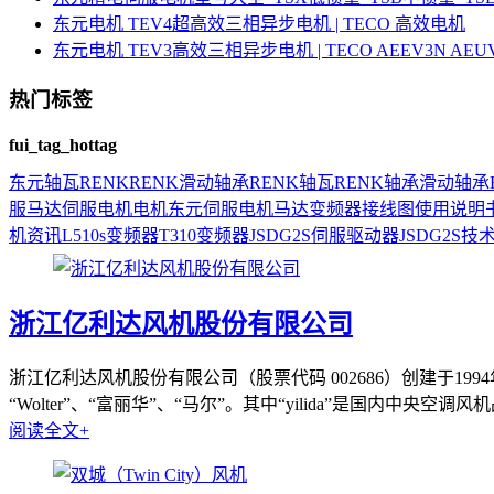
东元电机 TEV4超高效三相异步电机 | TECO 高效电机
东元电机 TEV3高效三相异步电机 | TECO AEEV3N AE
热门标签
fui_tag_hottag
东元
轴瓦
RENK
RENK滑动轴承
RENK轴瓦
RENK轴承
滑动轴承
服马达
伺服电机
电机
东元伺服电机
马达
变频器接线图
使用说明
机资讯
L510s变频器
T310变频器
JSDG2S伺服驱动器
JSDG2S
技
浙江亿利达风机股份有限公司
浙江亿利达风机股份有限公司（股票代码 002686）创建于19
“Wolter”、“富丽华”、“马尔”。其中“yilida”是国内中央空调风机品
阅读全文+