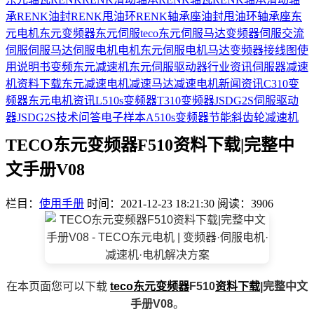
承
RENK油封
RENK甩油环
RENK轴承座
油封
甩油环
轴承座
东
元电机
东元变频器
东元伺服
teco
东元伺服马达
变频器
伺服
交流
伺服
伺服马达
伺服电机
电机
东元伺服电机
马达
变频器接线图
使
用说明书
变频
东元减速机
东元伺服驱动器
行业资讯
伺服器
减速
机
资料下载
东元减速电机
减速马达
减速电机
新闻资讯
C310变
频器
东元电机资讯
L510s变频器
T310变频器
JSDG2S伺服驱动
器
JSDG2S
技术问答
电子样本
A510s变频器
节能
斜齿轮减速机
TECO东元变频器F510资料下载|完整中
文手册V08
栏目：
使用手册
时间：2021-12-23 18:21:30
阅读：3906
在本页面您可以下载
teco
东元变频器
F510
资料下载
|完整中文
手册V08
。