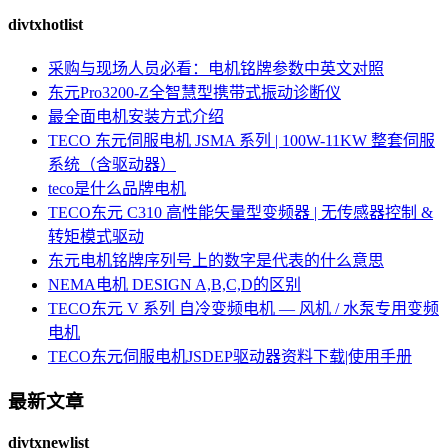
divtxhotlist
采购与现场人员必看：电机铭牌参数中英文对照
东元Pro3200-Z全智慧型携带式振动诊断仪
最全面电机安装方式介绍
TECO 东元伺服电机 JSMA 系列 | 100W-11KW 整套伺服
系统（含驱动器）
teco是什么品牌电机
TECO东元 C310 高性能矢量型变频器 | 无传感器控制 &
转矩模式驱动
东元电机铭牌序列号上的数字是代表的什么意思
NEMA电机 DESIGN A,B,C,D的区别
TECO东元 V 系列 自冷变频电机 — 风机 / 水泵专用变频
电机
TECO东元伺服电机JSDEP驱动器资料下载|使用手册
最新文章
divtxnewlist