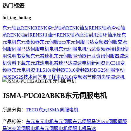
热门标签
fui_tag_hottag
东元
轴瓦
RENK
RENK滑动轴承
RENK轴瓦
RENK轴承
滑动轴
承
RENK油封
RENK甩油环
RENK轴承座
油封
甩油环
轴承座
东
元电机
东元变频器
东元伺服
teco
东元伺服马达
变频器
伺服
交流
伺服
伺服马达
伺服电机
电机
东元伺服电机
马达
变频器接线图
使
用说明书
变频
东元减速机
东元伺服驱动器
行业资讯
伺服器
减速
机
资料下载
东元减速电机
减速马达
减速电机
新闻资讯
C310变
频器
东元电机资讯
L510s变频器
T310变频器
JSDG2S伺服驱动
器
JSDG2S
技术问答
电子样本
A510s变频器
节能
斜齿轮减速机
JSMA-PUC02ABKB东元伺服电机
所属分类：
TECO东元JSMA伺服电机
产品标签：
东元
东元电机
东元伺服
东元伺服马达
teco
伺服
伺服
马达
交流伺服
电机
东元伺服电机
伺服电机
马达