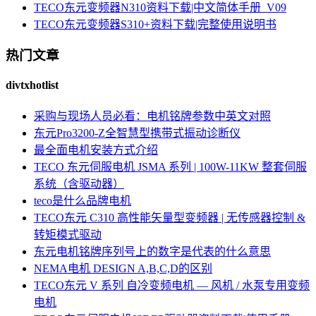
TECO东元变频器N310资料下载|中文简体手册_V09
TECO东元变频器S310+资料下载|完整使用说明书
热门文章
divtxhotlist
采购与现场人员必看：电机铭牌参数中英文对照
东元Pro3200-Z全智慧型携带式振动诊断仪
最全面电机安装方式介绍
TECO 东元伺服电机 JSMA 系列 | 100W-11KW 整套伺服
系统（含驱动器）
teco是什么品牌电机
TECO东元 C310 高性能矢量型变频器 | 无传感器控制 &
转矩模式驱动
东元电机铭牌序列号上的数字是代表的什么意思
NEMA电机 DESIGN A,B,C,D的区别
TECO东元 V 系列 自冷变频电机 — 风机 / 水泵专用变频
电机