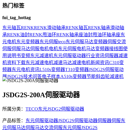
热门标签
fui_tag_hottag
东元
轴瓦
RENK
RENK滑动轴承
RENK轴瓦
RENK轴承
滑动轴
承
RENK油封
RENK甩油环
RENK轴承座
油封
甩油环
轴承座
东
元电机
东元变频器
东元伺服
teco
东元伺服马达
变频器
伺服
交流
伺服
伺服马达
伺服电机
电机
东元伺服电机
马达
变频器接线图
使
用说明书
变频
东元减速机
东元伺服驱动器
行业资讯
伺服器
减速
机
资料下载
东元减速电机
减速马达
减速电机
新闻资讯
C310变
频器
东元电机资讯
L510s变频器
T310变频器
JSDG2S伺服驱动
器
JSDG2S
技术问答
电子样本
A510s变频器
节能
斜齿轮减速机
JSDG2S-200A伺服驱动器
所属分类：
TECO东元JSDG2伺服驱动器
产品标签：
东元伺服驱动器
JSDG2S伺服驱动器
伺服器
伺服
东
元伺服马达
伺服马达
交流伺服
东元伺服
JSDG2S