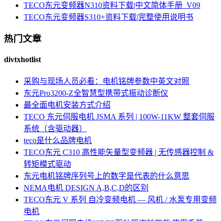
TECO东元变频器N310资料下载|中文简体手册_V09
TECO东元变频器S310+资料下载|完整使用说明书
热门文章
divtxhotlist
采购与现场人员必看：电机铭牌参数中英文对照
东元Pro3200-Z全智慧型携带式振动诊断仪
最全面电机安装方式介绍
TECO 东元伺服电机 JSMA 系列 | 100W-11KW 整套伺服
系统（含驱动器）
teco是什么品牌电机
TECO东元 C310 高性能矢量型变频器 | 无传感器控制 &
转矩模式驱动
东元电机铭牌序列号上的数字是代表的什么意思
NEMA电机 DESIGN A,B,C,D的区别
TECO东元 V 系列 自冷变频电机 — 风机 / 水泵专用变频
电机