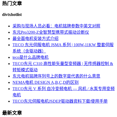
热门文章
divtxhotlist
采购与现场人员必看：电机铭牌参数中英文对照
东元Pro3200-Z全智慧型携带式振动诊断仪
最全面电机安装方式介绍
TECO 东元伺服电机 JSMA 系列 | 100W-11KW 整套伺服
系统（含驱动器）
teco是什么品牌电机
TECO东元 C310 高性能矢量型变频器 | 无传感器控制 &
转矩模式驱动
东元电机铭牌序列号上的数字是代表的什么意思
NEMA电机 DESIGN A,B,C,D的区别
TECO东元 V 系列 自冷变频电机 — 风机 / 水泵专用变频
电机
TECO东元伺服电机JSDEP驱动器资料下载|使用手册
最新文章