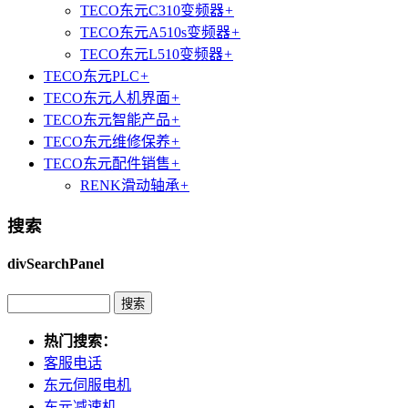
TECO东元C310变频器
+
TECO东元A510s变频器
+
TECO东元L510变频器
+
TECO东元PLC
+
TECO东元人机界面
+
TECO东元智能产品
+
TECO东元维修保养
+
TECO东元配件销售
+
RENK滑动轴承
+
搜索
divSearchPanel
热门搜索：
客服电话
东元伺服电机
东元减速机