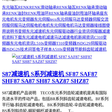
东元
轴瓦
RENK
RENK滑动轴承
RENK轴瓦
RENK轴承
滑动轴
承
RENK油封
RENK甩油环
RENK轴承座
油封
甩油环
轴承座
东
元电机
东元变频器
东元伺服
teco
东元伺服马达
变频器
伺服
交流
伺服
伺服马达
伺服电机
电机
东元伺服电机
马达
变频器接线图
使
用说明书
变频
东元减速机
东元伺服驱动器
行业资讯
伺服器
减速
机
资料下载
东元减速电机
减速马达
减速电机
新闻资讯
C310变
频器
东元电机资讯
L510s变频器
T310变频器
JSDG2S伺服驱动
器
JSDG2S
技术问答
电子样本
A510s变频器
节能
斜齿轮减速机
S87减速机 S系列减速机 SF87 SAF87
SHF87 SA87 SH87 SAZ87 SHZ87
S87减速机产品说明 TECO东元系列齿轮减速机是具有国际
先进水平的传动产品，包括BR系列斜齿轮减速电机、BF系列
平行轴-斜齿轮减速电机、BK系列斜齿轮-伞齿轮减速电机、
BS系列斜齿轮-蜗轮蜗杄减诔电机。 T...