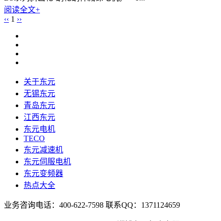
阅读全文+
‹‹
1
››
关于东元
无锡东元
青岛东元
江西东元
东元电机
TECO
东元减速机
东元伺服电机
东元变频器
热点大全
业务咨询电话：400-622-7598 联系QQ：1371124659