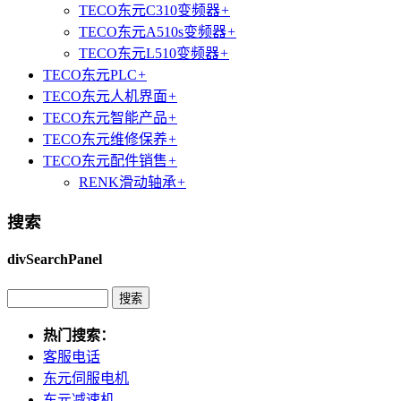
TECO东元C310变频器
+
TECO东元A510s变频器
+
TECO东元L510变频器
+
TECO东元PLC
+
TECO东元人机界面
+
TECO东元智能产品
+
TECO东元维修保养
+
TECO东元配件销售
+
RENK滑动轴承
+
搜索
divSearchPanel
热门搜索：
客服电话
东元伺服电机
东元减速机