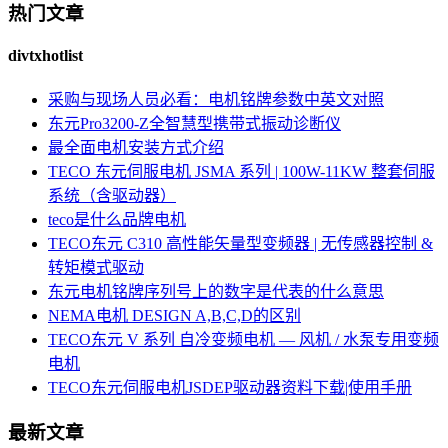
热门文章
divtxhotlist
采购与现场人员必看：电机铭牌参数中英文对照
东元Pro3200-Z全智慧型携带式振动诊断仪
最全面电机安装方式介绍
TECO 东元伺服电机 JSMA 系列 | 100W-11KW 整套伺服
系统（含驱动器）
teco是什么品牌电机
TECO东元 C310 高性能矢量型变频器 | 无传感器控制 &
转矩模式驱动
东元电机铭牌序列号上的数字是代表的什么意思
NEMA电机 DESIGN A,B,C,D的区别
TECO东元 V 系列 自冷变频电机 — 风机 / 水泵专用变频
电机
TECO东元伺服电机JSDEP驱动器资料下载|使用手册
最新文章