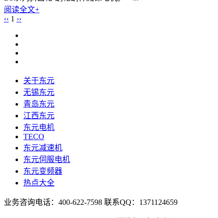
阅读全文+
‹‹
1
››
关于东元
无锡东元
青岛东元
江西东元
东元电机
TECO
东元减速机
东元伺服电机
东元变频器
热点大全
业务咨询电话：400-622-7598 联系QQ：1371124659