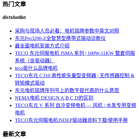
热门文章
divtxhotlist
采购与现场人员必看：电机铭牌参数中英文对照
东元Pro3200-Z全智慧型携带式振动诊断仪
最全面电机安装方式介绍
TECO 东元伺服电机 JSMA 系列 | 100W-11KW 整套伺服
系统（含驱动器）
teco是什么品牌电机
TECO东元 C310 高性能矢量型变频器 | 无传感器控制 &
转矩模式驱动
东元电机铭牌序列号上的数字是代表的什么意思
NEMA电机 DESIGN A,B,C,D的区别
TECO东元 V 系列 自冷变频电机 — 风机 / 水泵专用变频
电机
TECO东元伺服电机JSDEP驱动器资料下载|使用手册
最新文章