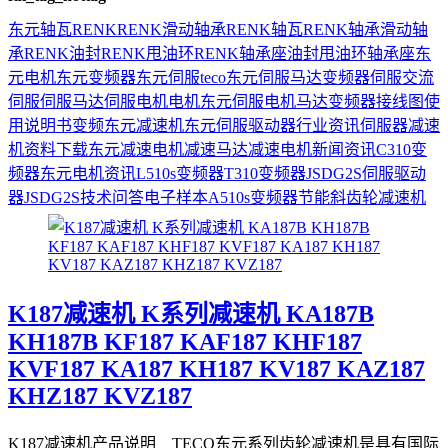
东元
轴瓦
RENK
RENK滑动轴承
RENK轴瓦
RENK轴承
滑动轴
承
RENK油封
RENK甩油环
RENK轴承座
油封
甩油环
轴承座
东
元电机
东元变频器
东元伺服
teco
东元伺服马达
变频器
伺服
交流
伺服
伺服马达
伺服电机
电机
东元伺服电机
马达
变频器接线图
使
用说明书
变频
东元减速机
东元伺服驱动器
行业资讯
伺服器
减速
机
资料下载
东元减速电机
减速马达
减速电机
新闻资讯
C310变
频器
东元电机资讯
L510s变频器
T310变频器
JSDG2S伺服驱动
器
JSDG2S
技术问答
电子样本
A510s变频器
节能
斜齿轮减速机
K187减速机 K系列减速机 KA187B
KH187B KF187 KAF187 KHF187
KVF187 KA187 KH187 KV187 KAZ187
KHZ187 KVZ187
K187减速机产品说明 TECO东元系列齿轮减速机是具有国际