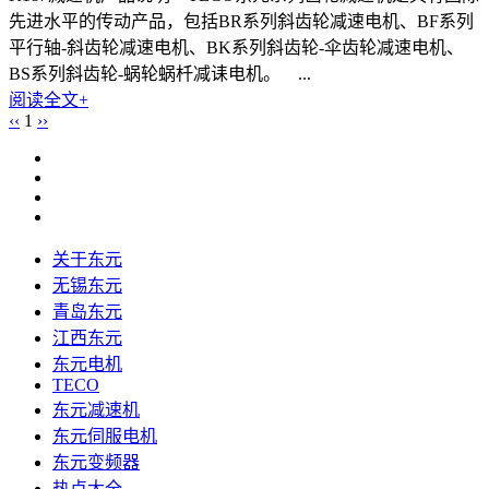
先进水平的传动产品，包括BR系列斜齿轮减速电机、BF系列
平行轴-斜齿轮减速电机、BK系列斜齿轮-伞齿轮减速电机、
BS系列斜齿轮-蜗轮蜗杄减诔电机。 ...
阅读全文+
‹‹
1
››
关于东元
无锡东元
青岛东元
江西东元
东元电机
TECO
东元减速机
东元伺服电机
东元变频器
热点大全