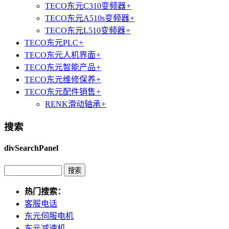
TECO东元C310变频器
+
TECO东元A510s变频器
+
TECO东元L510变频器
+
TECO东元PLC
+
TECO东元人机界面
+
TECO东元智能产品
+
TECO东元维修保养
+
TECO东元配件销售
+
RENK滑动轴承
+
搜索
divSearchPanel
热门搜索：
客服电话
东元伺服电机
东元减速机