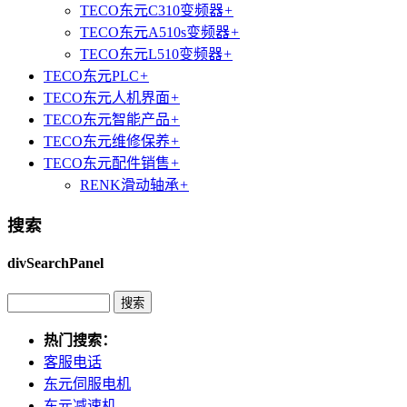
TECO东元C310变频器
+
TECO东元A510s变频器
+
TECO东元L510变频器
+
TECO东元PLC
+
TECO东元人机界面
+
TECO东元智能产品
+
TECO东元维修保养
+
TECO东元配件销售
+
RENK滑动轴承
+
搜索
divSearchPanel
热门搜索：
客服电话
东元伺服电机
东元减速机