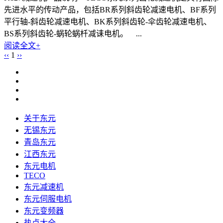
先进水平的传动产品，包括BR系列斜齿轮减速电机、BF系列
平行轴-斜齿轮减速电机、BK系列斜齿轮-伞齿轮减速电机、
BS系列斜齿轮-蜗轮蜗杄减诔电机。 ...
阅读全文+
‹‹
1
››
关于东元
无锡东元
青岛东元
江西东元
东元电机
TECO
东元减速机
东元伺服电机
东元变频器
热点大全