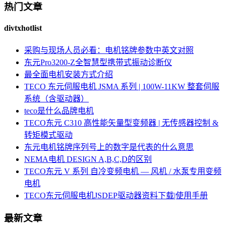
热门文章
divtxhotlist
采购与现场人员必看：电机铭牌参数中英文对照
东元Pro3200-Z全智慧型携带式振动诊断仪
最全面电机安装方式介绍
TECO 东元伺服电机 JSMA 系列 | 100W-11KW 整套伺服
系统（含驱动器）
teco是什么品牌电机
TECO东元 C310 高性能矢量型变频器 | 无传感器控制 &
转矩模式驱动
东元电机铭牌序列号上的数字是代表的什么意思
NEMA电机 DESIGN A,B,C,D的区别
TECO东元 V 系列 自冷变频电机 — 风机 / 水泵专用变频
电机
TECO东元伺服电机JSDEP驱动器资料下载|使用手册
最新文章