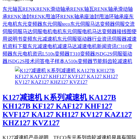
东元
轴瓦
RENK
RENK滑动轴承
RENK轴瓦
RENK轴承
滑动轴
承
RENK油封
RENK甩油环
RENK轴承座
油封
甩油环
轴承座
东
元电机
东元变频器
东元伺服
teco
东元伺服马达
变频器
伺服
交流
伺服
伺服马达
伺服电机
电机
东元伺服电机
马达
变频器接线图
使
用说明书
变频
东元减速机
东元伺服驱动器
行业资讯
伺服器
减速
机
资料下载
东元减速电机
减速马达
减速电机
新闻资讯
C310变
频器
东元电机资讯
L510s变频器
T310变频器
JSDG2S伺服驱动
器
JSDG2S
技术问答
电子样本
A510s变频器
节能
斜齿轮减速机
K127减速机 K系列减速机 KA127B
KH127B KF127 KAF127 KHF127
KVF127 KA127 KH127 KV127 KAZ127
KHZ127 KVZ127
K127减速机产品说明 TECO东元系列齿轮减速机是具有国际