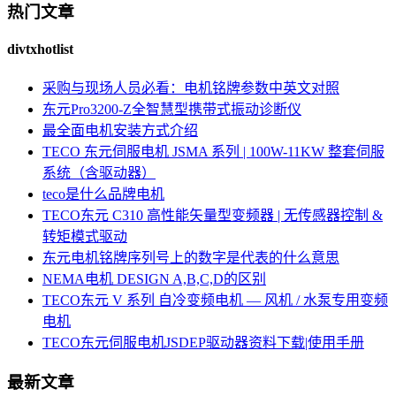
热门文章
divtxhotlist
采购与现场人员必看：电机铭牌参数中英文对照
东元Pro3200-Z全智慧型携带式振动诊断仪
最全面电机安装方式介绍
TECO 东元伺服电机 JSMA 系列 | 100W-11KW 整套伺服
系统（含驱动器）
teco是什么品牌电机
TECO东元 C310 高性能矢量型变频器 | 无传感器控制 &
转矩模式驱动
东元电机铭牌序列号上的数字是代表的什么意思
NEMA电机 DESIGN A,B,C,D的区别
TECO东元 V 系列 自冷变频电机 — 风机 / 水泵专用变频
电机
TECO东元伺服电机JSDEP驱动器资料下载|使用手册
最新文章