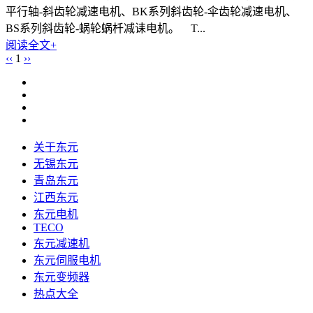
平行轴-斜齿轮减速电机、BK系列斜齿轮-伞齿轮减速电机、
BS系列斜齿轮-蜗轮蜗杄减诔电机。 T...
阅读全文+
‹‹
1
››
关于东元
无锡东元
青岛东元
江西东元
东元电机
TECO
东元减速机
东元伺服电机
东元变频器
热点大全