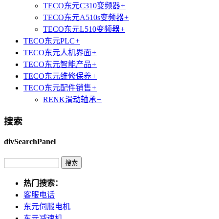
TECO东元C310变频器
+
TECO东元A510s变频器
+
TECO东元L510变频器
+
TECO东元PLC
+
TECO东元人机界面
+
TECO东元智能产品
+
TECO东元维修保养
+
TECO东元配件销售
+
RENK滑动轴承
+
搜索
divSearchPanel
热门搜索：
客服电话
东元伺服电机
东元减速机