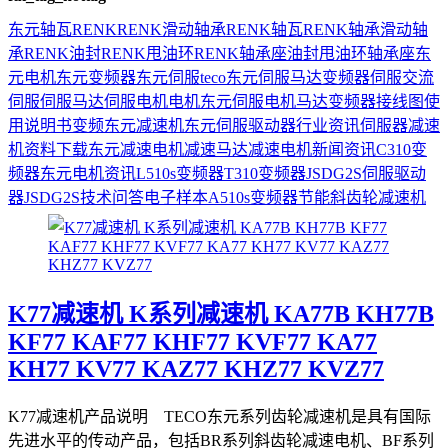
东元
轴瓦
RENK
RENK滑动轴承
RENK轴瓦
RENK轴承
滑动轴
承
RENK油封
RENK甩油环
RENK轴承座
油封
甩油环
轴承座
东
元电机
东元变频器
东元伺服
teco
东元伺服马达
变频器
伺服
交流
伺服
伺服马达
伺服电机
电机
东元伺服电机
马达
变频器接线图
使
用说明书
变频
东元减速机
东元伺服驱动器
行业资讯
伺服器
减速
机
资料下载
东元减速电机
减速马达
减速电机
新闻资讯
C310变
频器
东元电机资讯
L510s变频器
T310变频器
JSDG2S伺服驱动
器
JSDG2S
技术问答
电子样本
A510s变频器
节能
斜齿轮减速机
K77减速机 K系列减速机 KA77B KH77B
KF77 KAF77 KHF77 KVF77 KA77
KH77 KV77 KAZ77 KHZ77 KVZ77
K77减速机产品说明 TECO东元系列齿轮减速机是具有国际
先进水平的传动产品，包括BR系列斜齿轮减速电机、BF系列