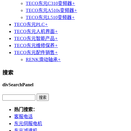
TECO东元C310变频器
+
TECO东元A510s变频器
+
TECO东元L510变频器
+
TECO东元PLC
+
TECO东元人机界面
+
TECO东元智能产品
+
TECO东元维修保养
+
TECO东元配件销售
+
RENK滑动轴承
+
搜索
divSearchPanel
热门搜索：
客服电话
东元伺服电机
东元减速机