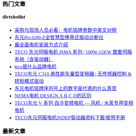
热门文章
divtxhotlist
采购与现场人员必看：电机铭牌参数中英文对照
东元Pro3200-Z全智慧型携带式振动诊断仪
最全面电机安装方式介绍
TECO 东元伺服电机 JSMA 系列 | 100W-11KW 整套伺服
系统（含驱动器）
teco是什么品牌电机
TECO东元 C310 高性能矢量型变频器 | 无传感器控制 &
转矩模式驱动
东元电机铭牌序列号上的数字是代表的什么意思
NEMA电机 DESIGN A,B,C,D的区别
TECO东元 V 系列 自冷变频电机 — 风机 / 水泵专用变频
电机
TECO东元伺服电机JSDEP驱动器资料下载|使用手册
最新文章