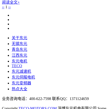
阅读全文+
‹‹
1
››
关于东元
无锡东元
青岛东元
江西东元
东元电机
TECO
东元减速机
东元伺服电机
东元变频器
热点大全
业务咨询电话：400-622-7598 联系QQ：1371124659
Copyright
TECO-MOTORS.COM
淄博左元机电有限公司 Some