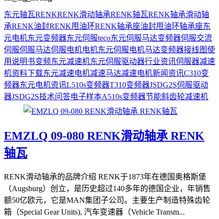
东元
轴瓦
RENK
RENK滑动轴承
RENK轴瓦
RENK轴承
滑动轴
承
RENK油封
RENK甩油环
RENK轴承座
油封
甩油环
轴承座
东
元电机
东元变频器
东元伺服
teco
东元伺服马达
变频器
伺服
交流
伺服
伺服马达
伺服电机
电机
东元伺服电机
马达
变频器接线图
使
用说明书
变频
东元减速机
东元伺服驱动器
行业资讯
伺服器
减速
机
资料下载
东元减速电机
减速马达
减速电机
新闻资讯
C310变
频器
东元电机资讯
L510s变频器
T310变频器
JSDG2S伺服驱动
器
JSDG2S
技术问答
电子样本
A510s变频器
节能
斜齿轮减速机
EMZLQ 09-080 RENK滑动轴承 RENK
轴瓦
RENK滑动轴承的品牌介绍 RENK于1873年在德国奥格斯堡
（Augsburg）创立，是历史超过140多年的德国企业，年销售
额50亿欧元，它是MAN集团子公司。主要生产制造特殊齿轮
箱（Special Gear Units), 汽车变速器（Vehicle Transm...