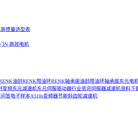
SE高惯量选型表
UV3N 高效电机
RENK油封
RENK甩油环
RENK轴承座
油封
甩油环
轴承座
东元电
书
变频
东元减速机
东元伺服驱动器
行业资讯
伺服器
减速机
资料下
术问答
电子样本
A510s变频器
节能
斜齿轮减速机