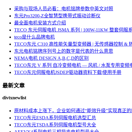
采购与现场人员必看：电机铭牌参数中英文对照
东元Pro3200-Z全智慧型携带式振动诊断仪
最全面电机安装方式介绍
TECO 东元伺服电机 JSMA 系列 | 100W-11KW 整套
teco是什么品牌电机
TECO东元 C310 高性能矢量型变频器 | 无传感器控制 &
东元电机铭牌序列号上的数字是代表的什么意思
NEMA电机 DESIGN A,B,C,D的区别
TECO东元 V 系列 自冷变频电机 — 风机 / 水泵专用变频
TECO东元伺服电机JSDEP驱动器资料下载|使用手册
最新文章
divtxnewlist
原材料成本上涨下，企业如何通过“能效升级”实现真正
TECO东元ESDA系列伺服电机选型汇总
TECO东元TSDA系列伺服电机型号大全
AEEVY4系列电机三相异步电机型号大全