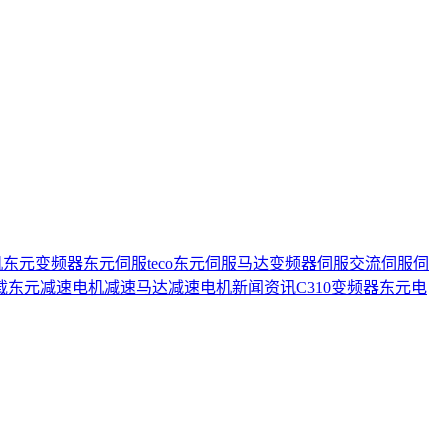
机
东元变频器
东元伺服
teco
东元伺服马达
变频器
伺服
交流伺服
伺
载
东元减速电机
减速马达
减速电机
新闻资讯
C310变频器
东元电