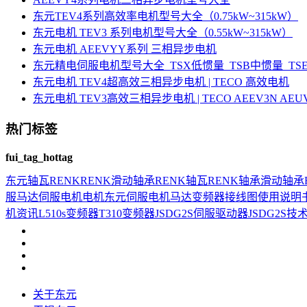
东元TEV4系列高效率电机型号大全（0.75kW~315kW）
东元电机 TEV3 系列电机型号大全（0.55kW~315kW）
东元电机 AEEVYY系列 三相异步电机
东元精电伺服电机型号大全_TSX低惯量_TSB中惯量_T
东元电机 TEV4超高效三相异步电机 | TECO 高效电机
东元电机 TEV3高效三相异步电机 | TECO AEEV3N AE
热门标签
fui_tag_hottag
东元
轴瓦
RENK
RENK滑动轴承
RENK轴瓦
RENK轴承
滑动轴承
服马达
伺服电机
电机
东元伺服电机
马达
变频器接线图
使用说明
机资讯
L510s变频器
T310变频器
JSDG2S伺服驱动器
JSDG2S
技
关于东元