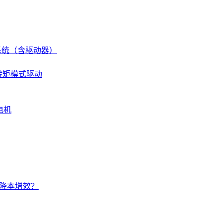
伺服系统（含驱动器）
 转矩模式驱动
电机
的降本增效？