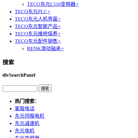
TECO东元L510变频器
+
TECO东元PLC
+
TECO东元人机界面
+
TECO东元智能产品
+
TECO东元维修保养
+
TECO东元配件销售
+
RENK滑动轴承
+
搜索
divSearchPanel
热门搜索：
客服电话
东元伺服电机
东元减速机
东元电机