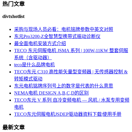
热门文章
divtxhotlist
采购与现场人员必看：电机铭牌参数中英文对照
东元Pro3200-Z全智慧型携带式振动诊断仪
最全面电机安装方式介绍
TECO 东元伺服电机 JSMA 系列 | 100W-11KW 整套伺服
系统（含驱动器）
teco是什么品牌电机
TECO东元 C310 高性能矢量型变频器 | 无传感器控制 &
转矩模式驱动
东元电机铭牌序列号上的数字是代表的什么意思
NEMA电机 DESIGN A,B,C,D的区别
TECO东元 V 系列 自冷变频电机 — 风机 / 水泵专用变频
电机
TECO东元伺服电机JSDEP驱动器资料下载|使用手册
最新文章