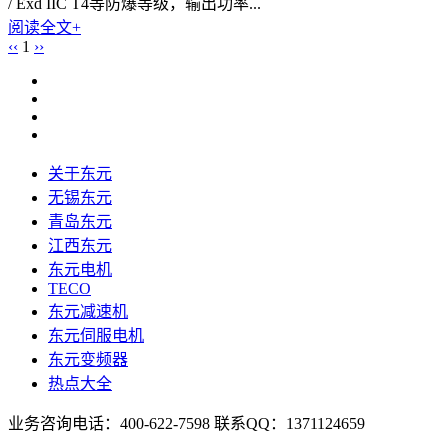
/ Exd IIC T4等防爆等级，输出功率...
阅读全文+
‹‹
1
››
关于东元
无锡东元
青岛东元
江西东元
东元电机
TECO
东元减速机
东元伺服电机
东元变频器
热点大全
业务咨询电话：400-622-7598 联系QQ：1371124659