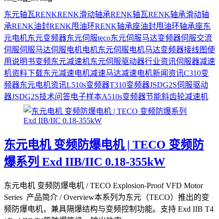
东元
轴瓦
RENK
RENK滑动轴承
RENK轴瓦
RENK轴承
滑动轴
承
RENK油封
RENK甩油环
RENK轴承座
油封
甩油环
轴承座
东
元电机
东元变频器
东元伺服
teco
东元伺服马达
变频器
伺服
交流
伺服
伺服马达
伺服电机
电机
东元伺服电机
马达
变频器接线图
使
用说明书
变频
东元减速机
东元伺服驱动器
行业资讯
伺服器
减速
机
资料下载
东元减速电机
减速马达
减速电机
新闻资讯
C310变
频器
东元电机资讯
L510s变频器
T310变频器
JSDG2S伺服驱动
器
JSDG2S
技术问答
电子样本
A510s变频器
节能
斜齿轮减速机
东元电机 变频防爆电机 | TECO 变频防
爆系列 Exd IIB/IIC 0.18-355kW
东元电机 变频防爆电机 / TECO Explosion-Proof VFD Motor
Series 产品简介 / Overview本系列为东元（TECO）推出的变
频防爆电机，兼具隔爆结构与变频控制功能。支持 Exd IIB T4