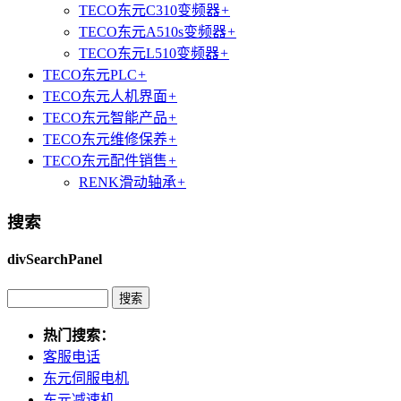
TECO东元C310变频器
+
TECO东元A510s变频器
+
TECO东元L510变频器
+
TECO东元PLC
+
TECO东元人机界面
+
TECO东元智能产品
+
TECO东元维修保养
+
TECO东元配件销售
+
RENK滑动轴承
+
搜索
divSearchPanel
热门搜索：
客服电话
东元伺服电机
东元减速机