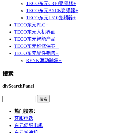
TECO东元C310变频器
+
TECO东元A510s变频器
+
TECO东元L510变频器
+
TECO东元PLC
+
TECO东元人机界面
+
TECO东元智能产品
+
TECO东元维修保养
+
TECO东元配件销售
+
RENK滑动轴承
+
搜索
divSearchPanel
热门搜索：
客服电话
东元伺服电机
东元减速机