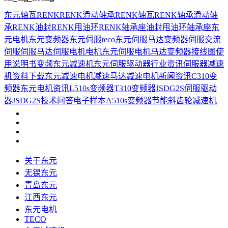
东元
轴瓦
RENK
RENK滑动轴承
RENK轴瓦
RENK轴承
滑动轴
承
RENK油封
RENK甩油环
RENK轴承座
油封
甩油环
轴承座
东
元电机
东元变频器
东元伺服
teco
东元伺服马达
变频器
伺服
交流
伺服
伺服马达
伺服电机
电机
东元伺服电机
马达
变频器接线图
使
用说明书
变频
东元减速机
东元伺服驱动器
行业资讯
伺服器
减速
机
资料下载
东元减速电机
减速马达
减速电机
新闻资讯
C310变
频器
东元电机资讯
L510s变频器
T310变频器
JSDG2S伺服驱动
器
JSDG2S
技术问答
电子样本
A510s变频器
节能
斜齿轮减速机
关于东元
无锡东元
青岛东元
江西东元
东元电机
TECO