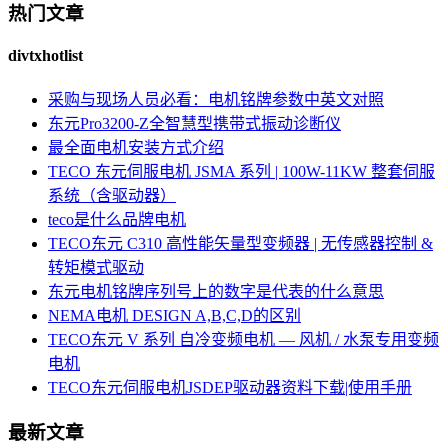
热门文章
divtxhotlist
采购与现场人员必看：电机铭牌参数中英文对照
东元Pro3200-Z全智慧型携带式振动诊断仪
最全面电机安装方式介绍
TECO 东元伺服电机 JSMA 系列 | 100W-11KW 整套伺服
系统（含驱动器）
teco是什么品牌电机
TECO东元 C310 高性能矢量型变频器 | 无传感器控制 &
转矩模式驱动
东元电机铭牌序列号上的数字是代表的什么意思
NEMA电机 DESIGN A,B,C,D的区别
TECO东元 V 系列 自冷变频电机 — 风机 / 水泵专用变频
电机
TECO东元伺服电机JSDEP驱动器资料下载|使用手册
最新文章