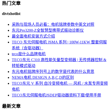
热门文章
divtxhotlist
采购与现场人员必看：电机铭牌参数中英文对照
东元Pro3200-Z全智慧型携带式振动诊断仪
最全面电机安装方式介绍
TECO 东元伺服电机 JSMA 系列 | 100W-11KW 整套伺服
系统（含驱动器）
teco是什么品牌电机
TECO东元 C310 高性能矢量型变频器 | 无传感器控制 &
转矩模式驱动
东元电机铭牌序列号上的数字是代表的什么意思
NEMA电机 DESIGN A,B,C,D的区别
TECO东元 V 系列 自冷变频电机 — 风机 / 水泵专用变频
电机
TECO东元伺服电机JSDEP驱动器资料下载|使用手册
最新文章