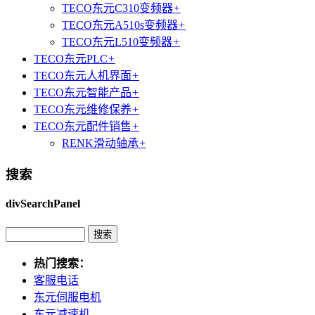
TECO东元C310变频器
+
TECO东元A510s变频器
+
TECO东元L510变频器
+
TECO东元PLC
+
TECO东元人机界面
+
TECO东元智能产品
+
TECO东元维修保养
+
TECO东元配件销售
+
RENK滑动轴承
+
搜索
divSearchPanel
热门搜索：
客服电话
东元伺服电机
东元减速机