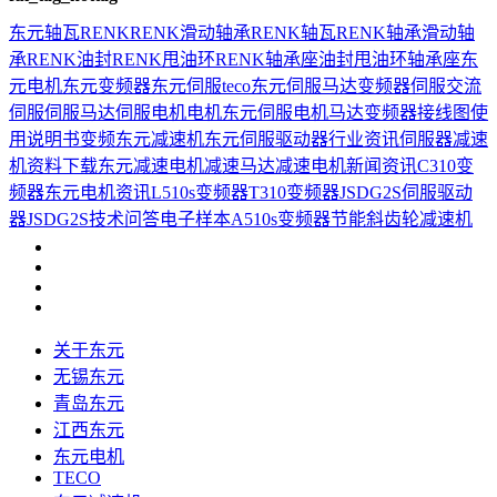
东元
轴瓦
RENK
RENK滑动轴承
RENK轴瓦
RENK轴承
滑动轴
承
RENK油封
RENK甩油环
RENK轴承座
油封
甩油环
轴承座
东
元电机
东元变频器
东元伺服
teco
东元伺服马达
变频器
伺服
交流
伺服
伺服马达
伺服电机
电机
东元伺服电机
马达
变频器接线图
使
用说明书
变频
东元减速机
东元伺服驱动器
行业资讯
伺服器
减速
机
资料下载
东元减速电机
减速马达
减速电机
新闻资讯
C310变
频器
东元电机资讯
L510s变频器
T310变频器
JSDG2S伺服驱动
器
JSDG2S
技术问答
电子样本
A510s变频器
节能
斜齿轮减速机
关于东元
无锡东元
青岛东元
江西东元
东元电机
TECO