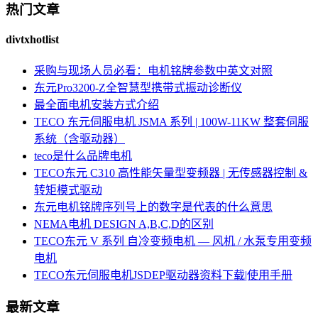
热门文章
divtxhotlist
采购与现场人员必看：电机铭牌参数中英文对照
东元Pro3200-Z全智慧型携带式振动诊断仪
最全面电机安装方式介绍
TECO 东元伺服电机 JSMA 系列 | 100W-11KW 整套伺服
系统（含驱动器）
teco是什么品牌电机
TECO东元 C310 高性能矢量型变频器 | 无传感器控制 &
转矩模式驱动
东元电机铭牌序列号上的数字是代表的什么意思
NEMA电机 DESIGN A,B,C,D的区别
TECO东元 V 系列 自冷变频电机 — 风机 / 水泵专用变频
电机
TECO东元伺服电机JSDEP驱动器资料下载|使用手册
最新文章