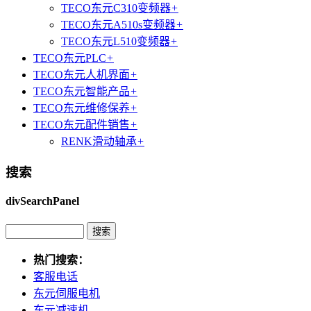
TECO东元C310变频器
+
TECO东元A510s变频器
+
TECO东元L510变频器
+
TECO东元PLC
+
TECO东元人机界面
+
TECO东元智能产品
+
TECO东元维修保养
+
TECO东元配件销售
+
RENK滑动轴承
+
搜索
divSearchPanel
热门搜索：
客服电话
东元伺服电机
东元减速机