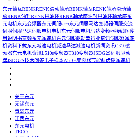
东元
轴瓦
RENK
RENK滑动轴承
RENK轴瓦
RENK轴承
滑动轴
承
RENK油封
RENK甩油环
RENK轴承座
油封
甩油环
轴承座
东
元电机
东元变频器
东元伺服
teco
东元伺服马达
变频器
伺服
交流
伺服
伺服马达
伺服电机
电机
东元伺服电机
马达
变频器接线图
使
用说明书
变频
东元减速机
东元伺服驱动器
行业资讯
伺服器
减速
机
资料下载
东元减速电机
减速马达
减速电机
新闻资讯
C310变
频器
东元电机资讯
L510s变频器
T310变频器
JSDG2S伺服驱动
器
JSDG2S
技术问答
电子样本
A510s变频器
节能
斜齿轮减速机
关于东元
无锡东元
青岛东元
江西东元
东元电机
TECO