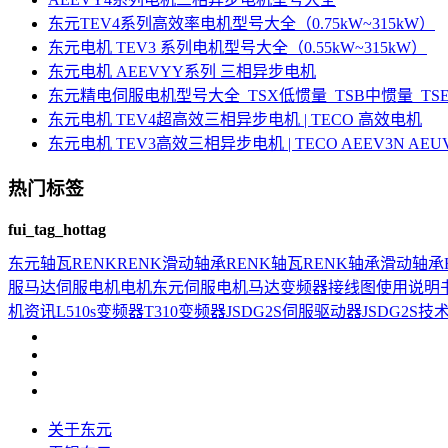
东元TEV4系列高效率电机型号大全（0.75kW~315kW）
东元电机 TEV3 系列电机型号大全（0.55kW~315kW）
东元电机 AEEVYY系列 三相异步电机
东元精电伺服电机型号大全_TSX低惯量_TSB中惯量_T
东元电机 TEV4超高效三相异步电机 | TECO 高效电机
东元电机 TEV3高效三相异步电机 | TECO AEEV3N AE
热门标签
fui_tag_hottag
东元
轴瓦
RENK
RENK滑动轴承
RENK轴瓦
RENK轴承
滑动轴承
服马达
伺服电机
电机
东元伺服电机
马达
变频器接线图
使用说明
机资讯
L510s变频器
T310变频器
JSDG2S伺服驱动器
JSDG2S
技
关于东元