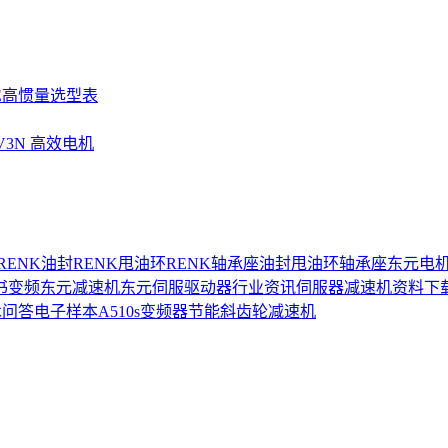
SE高惯量选型表
UV3N 高效电机
RENK油封
RENK甩油环
RENK轴承座
油封
甩油环
轴承座
东元电
书
变频
东元减速机
东元伺服驱动器
行业资讯
伺服器
减速机
资料下
术问答
电子样本
A510s变频器
节能
斜齿轮减速机