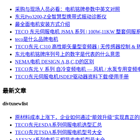
采购与现场人员必看：电机铭牌参数中英文对照
东元Pro3200-Z全智慧型携带式振动诊断仪
最全面电机安装方式介绍
TECO 东元伺服电机 JSMA 系列 | 100W-11KW 整套
teco是什么品牌电机
TECO东元 C310 高性能矢量型变频器 | 无传感器控制 &
东元电机铭牌序列号上的数字是代表的什么意思
NEMA电机 DESIGN A,B,C,D的区别
TECO东元 V 系列 自冷变频电机 — 风机 / 水泵专用变频
TECO东元伺服电机JSDEP驱动器资料下载|使用手册
最新文章
divtxnewlist
原材料成本上涨下，企业如何通过“能效升级”实现真正
TECO东元ESDA系列伺服电机选型汇总
TECO东元TSDA系列伺服电机型号大全
AEEVY4系列电机三相异步电机型号大全