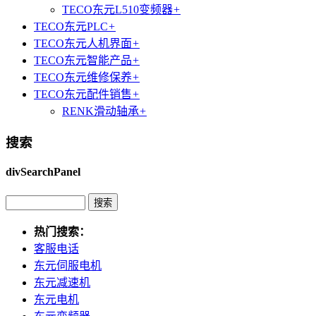
TECO东元L510变频器
+
TECO东元PLC
+
TECO东元人机界面
+
TECO东元智能产品
+
TECO东元维修保养
+
TECO东元配件销售
+
RENK滑动轴承
+
搜索
divSearchPanel
热门搜索：
客服电话
东元伺服电机
东元减速机
东元电机