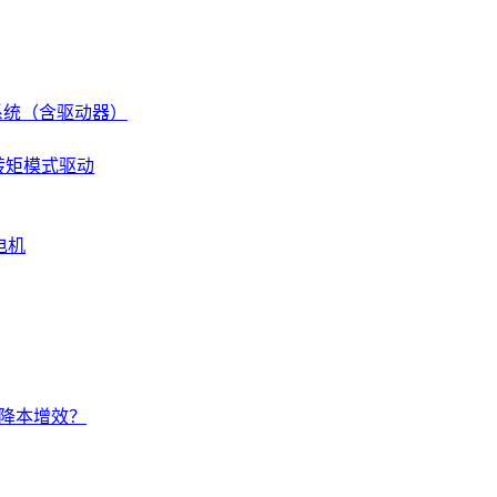
伺服系统（含驱动器）
 转矩模式驱动
电机
的降本增效？