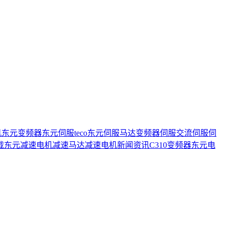
机
东元变频器
东元伺服
teco
东元伺服马达
变频器
伺服
交流伺服
伺
载
东元减速电机
减速马达
减速电机
新闻资讯
C310变频器
东元电