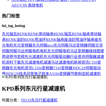
AEUV3N 高效电机
热门标签
fui_tag_hottag
东元
轴瓦
RENK
RENK滑动轴承
RENK轴瓦
RENK轴承
滑动轴
承
RENK油封
RENK甩油环
RENK轴承座
油封
甩油环
轴承座
东
元电机
东元变频器
东元伺服
teco
东元伺服马达
变频器
伺服
交流
伺服
伺服马达
伺服电机
电机
东元伺服电机
马达
变频器接线图
使
用说明书
变频
东元减速机
东元伺服驱动器
行业资讯
伺服器
减速
机
资料下载
东元减速电机
减速马达
减速电机
新闻资讯
C310变
频器
东元电机资讯
L510s变频器
T310变频器
JSDG2S伺服驱动
器
JSDG2S
技术问答
电子样本
A510s变频器
节能
斜齿轮减速机
KPD系列东元行星减速机
所属分类：
TECO东元行星减速机