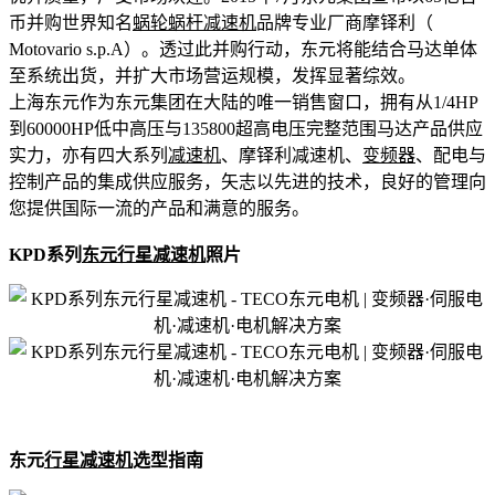
币并购世界知名
蜗轮蜗杆减速机
品牌专业厂商摩铎利（
Motovario s.p.A）。透过此并购行动，东元将能结合马达单体
至系统出货，并扩大市场营运规模，发挥显著综效。
上海东元作为东元集团在大陆的唯一销售窗口，拥有从1/4HP
到60000HP低中高压与135800超高电压完整范围马达产品供应
实力，亦有四大系列
减速机
、摩铎利减速机、
变频器
、配电与
控制产品的集成供应服务，矢志以先进的技术，良好的管理向
您提供国际一流的产品和满
意的服务。
KPD系列
东元行星减速机
照片
东元
行星减速机
选型指南