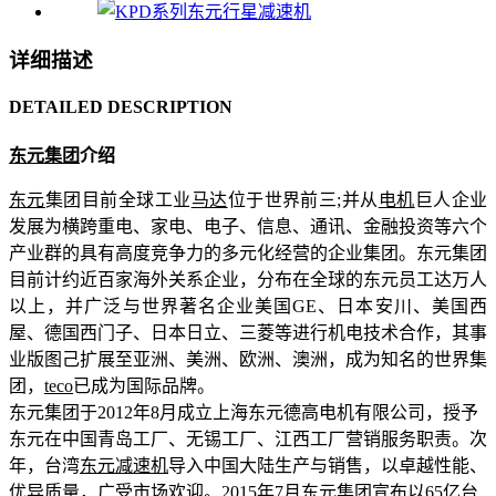
详细描述
DETAILED DESCRIPTION
东元集团
介绍
东元
集团目前全球工业
马达
位于世界前三;并从
电机
巨人企业
发展为横跨重电、家电、电子、信息、通讯、金融投资等六个
产业群的具有高度竞争力的多元化经营的企业集团。东元集团
目前计约近百家海外关系企业，分布在全球的东元员工达万人
以上，并广泛与世界著名企业美国GE、日本安川、美国西
屋、德国西门子、日本日立、三菱等进行机电技术合作，其事
业版图己扩展至亚洲、美洲、欧洲、澳洲，成为知名的世界集
团，
teco
已成为国际品牌。
东元集团于2012年8月成立上海东元德高电机有限公司，授予
东元在中国青岛工厂、无锡工厂、江西工厂营销服务职责。次
年，台湾
东元减速机
导入中国大陆生产与销售，以卓越性能、
优异质量，广受市场欢迎。2015年7月东元集团宣布以65亿台