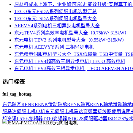
原材料成本上涨下，企业如何通过“能效升级”实现真正
TECO东元ESDA系列伺服电机选型汇总
TECO东元TSDA系列伺服电机型号大全
AEEVY4系列电机三相异步电机型号大全
东元TEV4系列高效率电机型号大全（0.75kW~315kW）
东元电机 TEV3 系列电机型号大全（0.55kW~315kW）
东元电机 AEEVYY系列 三相异步电机
东元精电伺服电机型号大全_TSX低惯量_TSB中惯量_T
东元电机 TEV4超高效三相异步电机 | TECO 高效电机
东元电机 TEV3高效三相异步电机 | TECO AEEV3N AE
热门标签
fui_tag_hottag
东元
轴瓦
RENK
RENK滑动轴承
RENK轴瓦
RENK轴承
滑动轴承
服马达
伺服电机
电机
东元伺服电机
马达
变频器接线图
使用说明
机资讯
L510s变频器
T310变频器
JSDG2S伺服驱动器
JSDG2S
技