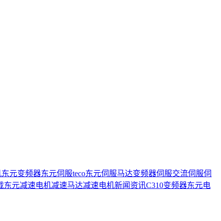
机
东元变频器
东元伺服
teco
东元伺服马达
变频器
伺服
交流伺服
伺
载
东元减速电机
减速马达
减速电机
新闻资讯
C310变频器
东元电