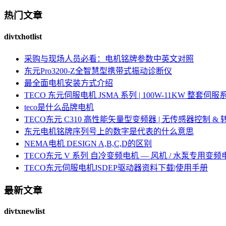
热门文章
divtxhotlist
采购与现场人员必看：电机铭牌参数中英文对照
东元Pro3200-Z全智慧型携带式振动诊断仪
最全面电机安装方式介绍
TECO 东元伺服电机 JSMA 系列 | 100W-11KW 整套
teco是什么品牌电机
TECO东元 C310 高性能矢量型变频器 | 无传感器控制 &
东元电机铭牌序列号上的数字是代表的什么意思
NEMA电机 DESIGN A,B,C,D的区别
TECO东元 V 系列 自冷变频电机 — 风机 / 水泵专用变频
TECO东元伺服电机JSDEP驱动器资料下载|使用手册
最新文章
divtxnewlist