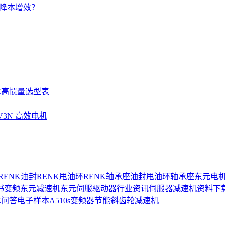
的降本增效？
SE高惯量选型表
UV3N 高效电机
RENK油封
RENK甩油环
RENK轴承座
油封
甩油环
轴承座
东元电
书
变频
东元减速机
东元伺服驱动器
行业资讯
伺服器
减速机
资料下
术问答
电子样本
A510s变频器
节能
斜齿轮减速机