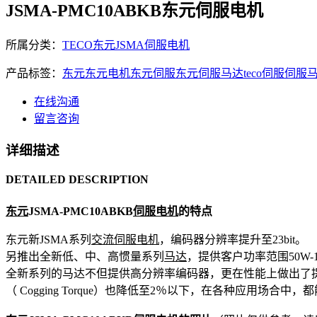
JSMA-PMC10ABKB东元伺服电机
所属分类：
TECO东元JSMA伺服电机
产品标签：
东元
东元电机
东元伺服
东元伺服马达
teco
伺服
伺服
在线沟通
留言咨询
详细描述
DETAILED DESCRIPTION
东元
JSMA-PMC10ABKB
伺服电机
的特点
东元新JSMA系列
交流伺服
电机
，编码器分辨率提升至23bit。
另推出全新低、中、高惯量系列
马达
，提供客户功率范围50W-1
全新系列的马达不但提供高分辨率编码器，更在性能上做出了提升
（ Cogging Torque）也降低至2％以下，在各种应用场合中