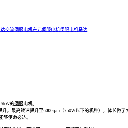
马达
交流伺服
电机
东元伺服电机
伺服电机
马达
5kW的
伺服
电机。
。最高转速提升至6000rpm（750W以下的机种），体长
，都能够使命必达。