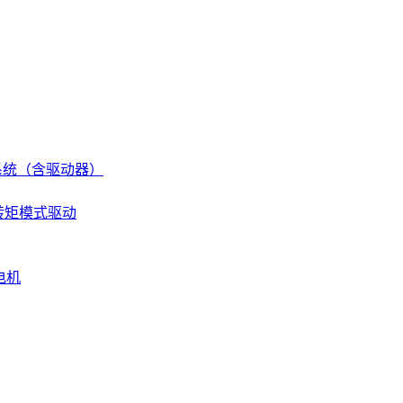
伺服系统（含驱动器）
 转矩模式驱动
电机