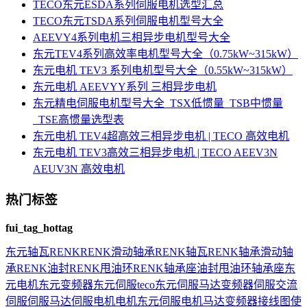
TECO东元ESDA系列伺服电机选型汇总
TECO东元TSDA系列伺服电机型号大全
AEEVY4系列电机三相异步电机型号大全
东元TEV4系列高效率电机型号大全（0.75kW~315kW）
东元电机 TEV3 系列电机型号大全（0.55kW~315kW）
东元电机 AEEVYY系列 三相异步电机
东元精电伺服电机型号大全_TSX低惯量_TSB中惯量
_TSE高惯量选型表
东元电机 TEV4超高效三相异步电机 | TECO 高效电机
东元电机 TEV3高效三相异步电机 | TECO AEEV3N
AEUV3N 高效电机
热门标签
fui_tag_hottag
东元
轴瓦
RENK
RENK滑动轴承
RENK轴瓦
RENK轴承
滑动轴
承
RENK油封
RENK甩油环
RENK轴承座
油封
甩油环
轴承座
东
元电机
东元变频器
东元伺服
teco
东元伺服马达
变频器
伺服
交流
伺服
伺服马达
伺服电机
电机
东元伺服电机
马达
变频器接线图
使