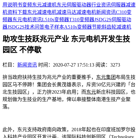
用说明书
变频
东元减速机
东元伺服驱动器
行业资讯
伺服器
减速
机
资料下载
东元减速电机
减速马达
减速电机
新闻资讯
C310变
频器
东元电机资讯
L510s变频器
T310变频器
JSDG2S伺服驱动
器
JSDG2S
技术问答
电子样本
A510s变频器
节能
斜齿轮减速机
助攻生技跃兆元产业 东元电机开发生技
园区 不停歇
栏目：
新闻资讯
时间：2020-07-27 17:51:13
阅读：3273
拚当政府扶持生技为兆元产业的重要推手，
东元集团
布局生技
园区马不停蹄！集团会长黄茂雄表示，斥资50亿元兴建的「台
北生技园区」，正力拚2023年启用；而
东元
新庄科技园区，也
规划做为生技业的生产基地，俾以串接整体南港生技产业聚
落。
此外，东元支持政府南向政策，2018年起也在印度班加罗尔投
入科技产业园区开发计画，该国际科技创新园区（Technology