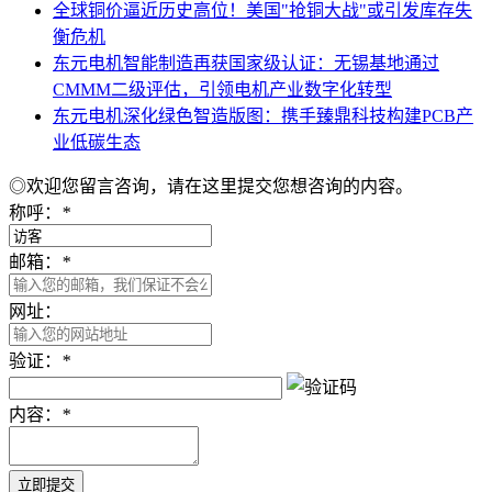
​全球铜价逼近历史高位！美国"抢铜大战"或引发库存失
衡危机
东元电机智能制造再获国家级认证：无锡基地通过
CMMM二级评估，引领电机产业数字化转型
东元电机深化绿色智造版图：携手臻鼎科技构建PCB产
业低碳生态
◎欢迎您留言咨询，请在这里提交您想咨询的内容。
称呼：
*
邮箱：
*
网址：
验证：
*
内容：
*