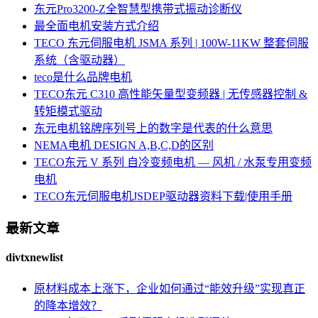
东元Pro3200-Z全智慧型携带式振动诊断仪
最全面电机安装方式介绍
TECO 东元伺服电机 JSMA 系列 | 100W-11KW 整套伺服
系统（含驱动器）
teco是什么品牌电机
TECO东元 C310 高性能矢量型变频器 | 无传感器控制 &
转矩模式驱动
东元电机铭牌序列号上的数字是代表的什么意思
NEMA电机 DESIGN A,B,C,D的区别
TECO东元 V 系列 自冷变频电机 — 风机 / 水泵专用变频
电机
TECO东元伺服电机JSDEP驱动器资料下载|使用手册
最新文章
divtxnewlist
原材料成本上涨下，企业如何通过“能效升级”实现真正
的降本增效？