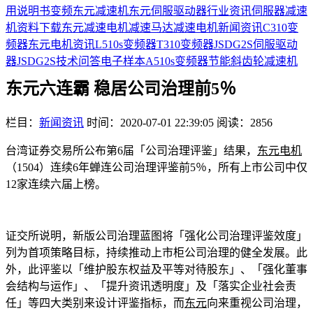
用说明书
变频
东元减速机
东元伺服驱动器
行业资讯
伺服器
减速
机
资料下载
东元减速电机
减速马达
减速电机
新闻资讯
C310变
频器
东元电机资讯
L510s变频器
T310变频器
JSDG2S伺服驱动
器
JSDG2S
技术问答
电子样本
A510s变频器
节能
斜齿轮减速机
东元六连霸 稳居公司治理前5％
栏目：
新闻资讯
时间：2020-07-01 22:39:05
阅读：2856
台湾证券交易所公布第6届「公司治理评鉴」结果，
东元电机
（1504）连续6年蝉连公司治理评鉴前5％，所有上市公司中仅
12家连续六届上榜。
证交所说明，新版公司治理蓝图将「强化公司治理评鉴效度」
列为首项策略目标，持续推动上市柜公司治理的健全发展。此
外，此评鉴以「维护股东权益及平等对待股东」、「强化董事
会结构与运作」、「提升资讯透明度」及「落实企业社会责
任」等四大类别来设计评鉴指标，而
东元
向来重视公司治理，