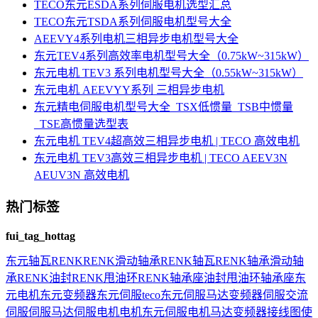
TECO东元ESDA系列伺服电机选型汇总
TECO东元TSDA系列伺服电机型号大全
AEEVY4系列电机三相异步电机型号大全
东元TEV4系列高效率电机型号大全（0.75kW~315kW）
东元电机 TEV3 系列电机型号大全（0.55kW~315kW）
东元电机 AEEVYY系列 三相异步电机
东元精电伺服电机型号大全_TSX低惯量_TSB中惯量
_TSE高惯量选型表
东元电机 TEV4超高效三相异步电机 | TECO 高效电机
东元电机 TEV3高效三相异步电机 | TECO AEEV3N
AEUV3N 高效电机
热门标签
fui_tag_hottag
东元
轴瓦
RENK
RENK滑动轴承
RENK轴瓦
RENK轴承
滑动轴
承
RENK油封
RENK甩油环
RENK轴承座
油封
甩油环
轴承座
东
元电机
东元变频器
东元伺服
teco
东元伺服马达
变频器
伺服
交流
伺服
伺服马达
伺服电机
电机
东元伺服电机
马达
变频器接线图
使