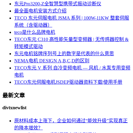
东元Pro3200-Z全智慧型携带式振动诊断仪
最全面电机安装方式介绍
TECO 东元伺服电机 JSMA 系列 | 100W-11KW 整套伺服
系统（含驱动器）
teco是什么品牌电机
TECO东元 C310 高性能矢量型变频器 | 无传感器控制 &
转矩模式驱动
东元电机铭牌序列号上的数字是代表的什么意思
NEMA电机 DESIGN A,B,C,D的区别
TECO东元 V 系列 自冷变频电机 — 风机 / 水泵专用变频
电机
TECO东元伺服电机JSDEP驱动器资料下载|使用手册
最新文章
divtxnewlist
原材料成本上涨下，企业如何通过“能效升级”实现真正
的降本增效？