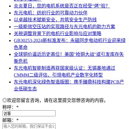
炎炎夏日，您的电机系统是否正在经受“烤”验？
东元电机：纺织行业的可靠动力伙伴
以卓越技术赋能安全，共筑安全生产防线
一级能效空压站的实现路径与东元电机的助力方案
关税调整背景下的电机行业影响与应对策略
GB30253-2024新标准发布：永磁同步电动机行业迎来绿
色革命
​全球铜价逼近历史高位！美国"抢铜大战"或引发库存失
衡危机
东元电机智能制造再获国家级认证：无锡基地通过
CMMM二级评估，引领电机产业数字化转型
东元电机深化绿色智造版图：携手臻鼎科技构建PCB产
业低碳生态
◎欢迎您留言咨询，请在这里提交您想咨询的内容。
称呼：
*
邮箱：
*