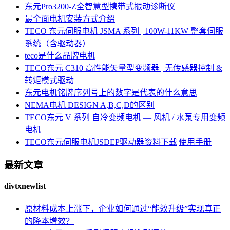
东元Pro3200-Z全智慧型携带式振动诊断仪
最全面电机安装方式介绍
TECO 东元伺服电机 JSMA 系列 | 100W-11KW 整套伺服
系统（含驱动器）
teco是什么品牌电机
TECO东元 C310 高性能矢量型变频器 | 无传感器控制 &
转矩模式驱动
东元电机铭牌序列号上的数字是代表的什么意思
NEMA电机 DESIGN A,B,C,D的区别
TECO东元 V 系列 自冷变频电机 — 风机 / 水泵专用变频
电机
TECO东元伺服电机JSDEP驱动器资料下载|使用手册
最新文章
divtxnewlist
原材料成本上涨下，企业如何通过“能效升级”实现真正
的降本增效？