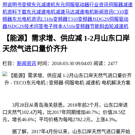
用说明书
变频
东元减速机
东元伺服驱动器
行业资讯
伺服器
减速
机
资料下载
东元减速电机
减速马达
减速电机
新闻资讯
C310变
频器
东元电机资讯
L510s变频器
T310变频器
JSDG2S伺服驱动
器
JSDG2S
技术问答
电子样本
A510s变频器
节能
斜齿轮减速机
【能源】需求增、供应减 1-2月山东口岸
天然气进口量价齐升
栏目：
新闻资讯
时间：2018-03-30 09:04:05
阅读：2477
3月28日从青岛海关获悉，2018年前2个月，山东口岸进
口天然气102.4万吨，比2017年同期增加40.7%；价值28.5亿
元，增长46.6%；平均价格为每吨2782.2元，上涨4.3%。
据了解，2017年4月份以来，山东口岸天然气进口量开始