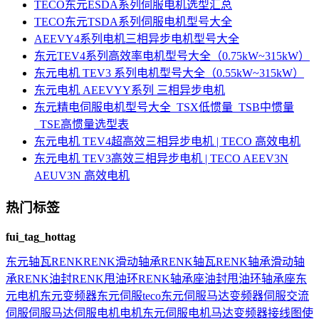
TECO东元ESDA系列伺服电机选型汇总
TECO东元TSDA系列伺服电机型号大全
AEEVY4系列电机三相异步电机型号大全
东元TEV4系列高效率电机型号大全（0.75kW~315kW）
东元电机 TEV3 系列电机型号大全（0.55kW~315kW）
东元电机 AEEVYY系列 三相异步电机
东元精电伺服电机型号大全_TSX低惯量_TSB中惯量
_TSE高惯量选型表
东元电机 TEV4超高效三相异步电机 | TECO 高效电机
东元电机 TEV3高效三相异步电机 | TECO AEEV3N
AEUV3N 高效电机
热门标签
fui_tag_hottag
东元
轴瓦
RENK
RENK滑动轴承
RENK轴瓦
RENK轴承
滑动轴
承
RENK油封
RENK甩油环
RENK轴承座
油封
甩油环
轴承座
东
元电机
东元变频器
东元伺服
teco
东元伺服马达
变频器
伺服
交流
伺服
伺服马达
伺服电机
电机
东元伺服电机
马达
变频器接线图
使