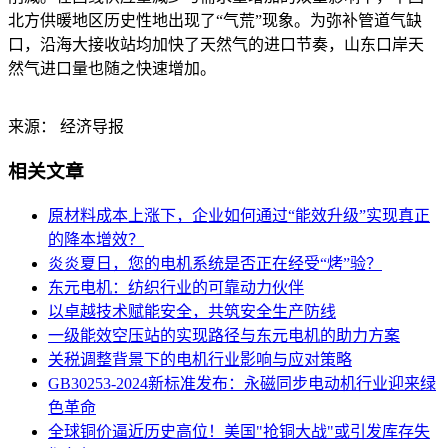
北方供暖地区历史性地出现了“气荒”现象。为弥补管道气缺
口，沿海大接收站均加快了天然气的进口节奏，山东口岸天
然气进口量也随之快速增加。
来源： 经济导报
相关文章
原材料成本上涨下，企业如何通过“能效升级”实现真正
的降本增效？
炎炎夏日，您的电机系统是否正在经受“烤”验？
东元电机：纺织行业的可靠动力伙伴
以卓越技术赋能安全，共筑安全生产防线
一级能效空压站的实现路径与东元电机的助力方案
关税调整背景下的电机行业影响与应对策略
GB30253-2024新标准发布：永磁同步电动机行业迎来绿
色革命
​全球铜价逼近历史高位！美国"抢铜大战"或引发库存失