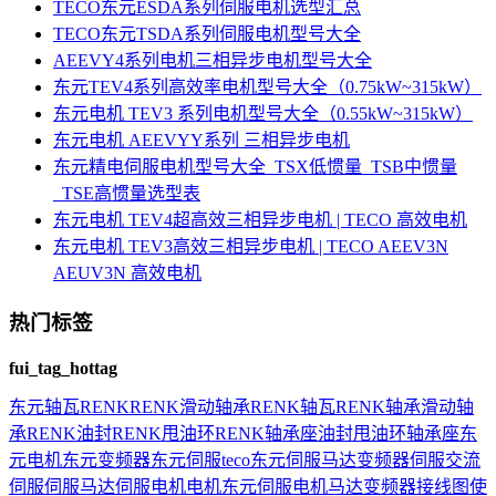
TECO东元ESDA系列伺服电机选型汇总
TECO东元TSDA系列伺服电机型号大全
AEEVY4系列电机三相异步电机型号大全
东元TEV4系列高效率电机型号大全（0.75kW~315kW）
东元电机 TEV3 系列电机型号大全（0.55kW~315kW）
东元电机 AEEVYY系列 三相异步电机
东元精电伺服电机型号大全_TSX低惯量_TSB中惯量
_TSE高惯量选型表
东元电机 TEV4超高效三相异步电机 | TECO 高效电机
东元电机 TEV3高效三相异步电机 | TECO AEEV3N
AEUV3N 高效电机
热门标签
fui_tag_hottag
东元
轴瓦
RENK
RENK滑动轴承
RENK轴瓦
RENK轴承
滑动轴
承
RENK油封
RENK甩油环
RENK轴承座
油封
甩油环
轴承座
东
元电机
东元变频器
东元伺服
teco
东元伺服马达
变频器
伺服
交流
伺服
伺服马达
伺服电机
电机
东元伺服电机
马达
变频器接线图
使