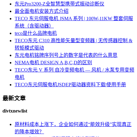
东元Pro3200-Z全智慧型携带式振动诊断仪
最全面电机安装方式介绍
TECO 东元伺服电机 JSMA 系列 | 100W-11KW 整套伺服
系统（含驱动器）
teco是什么品牌电机
TECO东元 C310 高性能矢量型变频器 | 无传感器控制 &
转矩模式驱动
东元电机铭牌序列号上的数字是代表的什么意思
NEMA电机 DESIGN A,B,C,D的区别
TECO东元 V 系列 自冷变频电机 — 风机 / 水泵专用变频
电机
TECO东元伺服电机JSDEP驱动器资料下载|使用手册
最新文章
divtxnewlist
原材料成本上涨下，企业如何通过“能效升级”实现真正
的降本增效？