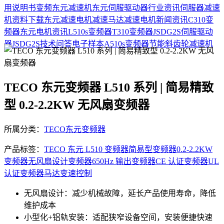
用说明书
变频
东元减速机
东元伺服驱动器
行业资讯
伺服器
减速
机
资料下载
东元减速电机
减速马达
减速电机
新闻资讯
C310变
频器
东元电机资讯
L510s变频器
T310变频器
JSDG2S伺服驱动
器
JSDG2S
技术问答
电子样本
A510s变频器
节能
斜齿轮减速机
TECO 东元变频器 L510 系列 | 简易精致
型 0.2-2.2KW 无风扇变频器
所属分类：
TECO东元变频器
产品标签：
TECO 东元 L510 变频器
简易型变频器
0.2-2.2KW
变频器
无风扇设计变频器
650Hz 输出变频器
CE 认证变频器
UL
认证变频器
马达变速控制
无风扇设计：减少机械故障，延长产品使用寿命，降低
维护成本
小型化+铝轨安装：适配狭窄设备空间，安装便捷快速